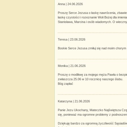
Anna |
24.06.2026
Proszę Serce Jezusa o łaskę nawrócenia, zbawieni
łaskę czystości i rozeznanie Woli Bożej dla imie
Stanisława, Marcina i osób wiadomych. O wieczny
Teresa |
23.06.2026
Boskie Serce Jezusa zmiłuj się nad moim chor
Monika |
21.06.2026
Proszę o modlitwę za mojego męża Pawła o bezpie
zwłaszcza 25.06 w 10 rocznicę naszego ślubu.
Bóg zapłać
Katarzyna |
21.06.2026
Panie Jezu Ukochany, Mateczko Najświętsza Czę
się, ponieważ ma ogromne problemy z podnoszeni
Dziękuję bardzo za ogromną życzliwość Sąsiadów