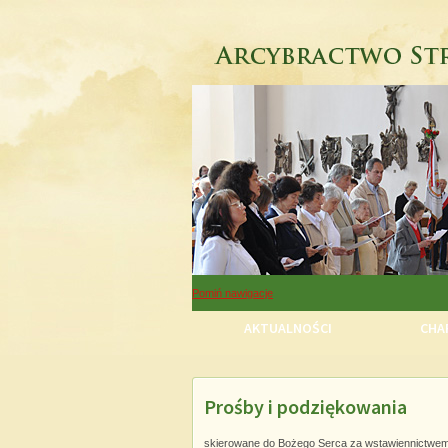
Pomiń nawigacje
AKTUALNOŚCI
CHAR
Prośby i podziękowania
Pomiń nawigacje
skierowane do Bożego Serca za wstawiennictwe