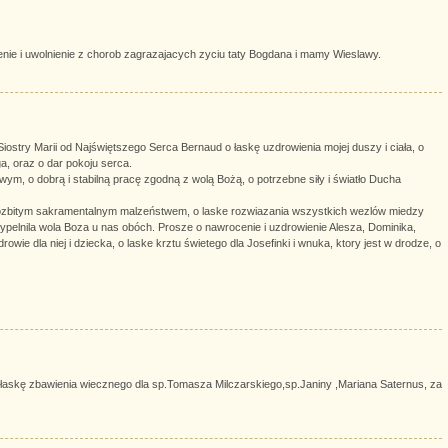
nie i uwolnienie z chorob zagrazajacych zyciu taty Bogdana i mamy Wieslawy.
stry Marii od Najświętszego Serca Bernaud o łaskę uzdrowienia mojej duszy i ciała, o
a, oraz o dar pokoju serca.
m, o dobrą i stabilną pracę zgodną z wolą Bożą, o potrzebne siły i światło Ducha
ozbitym sakramentalnym malzeństwem, o laske rozwiazania wszystkich wezlów miedzy
wypelnila wola Boza u nas obóch. Prosze o nawrocenie i uzdrowienie Alesza, Dominika,
owie dla niej i dziecka, o laske krztu świetego dla Josefinki i wnuka, ktory jest w drodze, o
o łaskę zbawienia wiecznego dla sp.Tomasza Milczarskiego,sp.Janiny ,Mariana Saternus, za