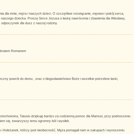
a dla mnie, męża i naszych dzieci. O szczęśliwe rozwiązanie, męstwo i pokój serca,
nia naszego dziecka. Proszę Serce Jezusa o łaskę nawrócenia i zbawienia dla Wiesławy,
 odpoczynek dla dusz z naszej rodziny.
ym bratem Romanem
czny powrót do domu , oraz o błogosławieństwo Boże i wszelkie potrzebne łaski,
stochowska, Tatusiu dziękuję bardzo za codzienną pomoc dla Mamusi, przy podnoszeniu
em się, towarzyszy temu ogromny ból i wysiłek.
 i Koleżanek, którzy pod nieobecność, Męża pomagali nam w zakupach i wynoszeniu