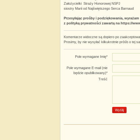
Założycielki Straży Honorowej NSPJ
siostry Marii od Najświętszego Serca Barnaud
Przesyłając prośby i podziękowania, wyraża
z polityką prywatności zawartą na https://ww
Komentarze widoczne są dopiero po zaakceptowan
Prosimy, by nie wysyłać kilkukrotnie próśb o tej s
Pole wymagane
Imię
*
Pole wymagane
E-mail (nie
będzie opublikowany)
*
Treść