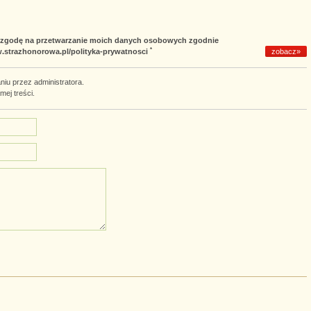
m zgodę na przetwarzanie moich danych osobowych zgodnie
*
w.strazhonorowa.pl/polityka-prywatnosci
zobacz»
iu przez administratora.
amej treści.