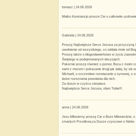
tomasz |
24.06.2026
Matko Konstancjo prosze Cie o calkowite uzdrowie
Gabriela |
24.06.2026
Proszę Najświętsze Serce Jezusa za przyczyną Sio
uwolnienie od wszystkiego, co oddala mnie od Bog
Proszę także o błogosławieństwo w życiu zawodowy
Świętego w podejmowanych decyzjach.
Pokornie proszę również o pomoc Boza z moim r
nami z mezem i pokazanie drogi jak dalej, by sie 
Michaeli, o szczesliwe rozwiazanie u synowej, o zdr
laske rozeznania powolania dla nich.
Za dusze w czyścu cierpiace.
Najświętsze Serce Jezusa, ufam Tobie!!!.
anna |
24.06.2026
Jezu Milosierny proszę Cie o Boże Milosierdzie, 
zmarlych Przodkow,za Dusze czyscowe o Niebo