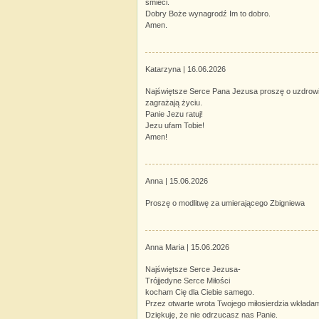
śmieci.
Dobry Boże wynagrodź Im to dobro.
Amen.
Katarzyna |
16.06.2026
Najświętsze Serce Pana Jezusa proszę o uzdrowieni
zagrażają życiu.
Panie Jezu ratuj!
Jezu ufam Tobie!
Amen!
Anna |
15.06.2026
Proszę o modlitwę za umierającego Zbigniewa
Anna Maria |
15.06.2026
Najświętsze Serce Jezusa-
Trójjedyne Serce Miłości
kocham Cię dla Ciebie samego.
Przez otwarte wrota Twojego miłosierdzia wkładam 
Dziękuję, że nie odrzucasz nas Panie.