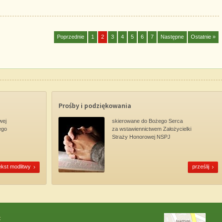
Poprzednie
1
2
3
4
5
6
7
Następne
Ostatnie »
Prośby i podziękowania
wej
skierowane do Bożego Serca
ego
za wstawiennictwem Założycielki
Straży Honorowej NSPJ
ekst modlitwy
prześlij
: