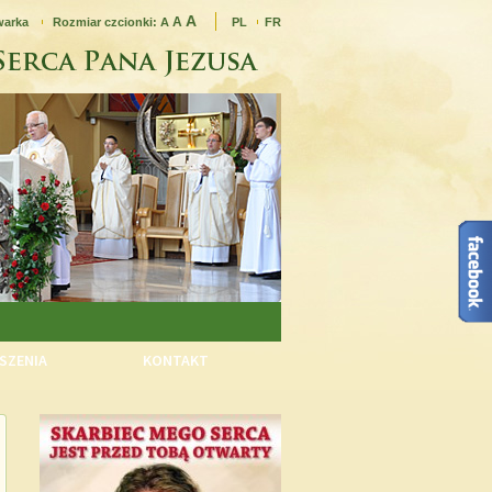
A
A
warka
Rozmiar czcionki:
A
PL
FR
SZENIA
KONTAKT