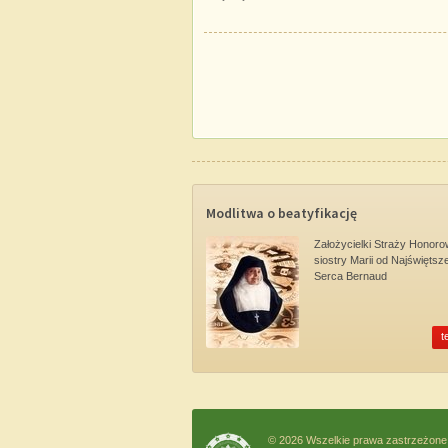
Modlitwa o beatyfikację
Założycielki Straży Honoro
siostry Marii od Najświętsz
Serca Bernaud
t
© 2026 Wszelkie prawa zastrzeżone