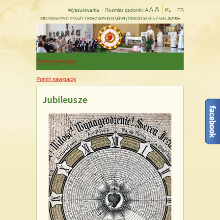
A
A
A
Wyszukiwarka
Rozmiar czcionki:
PL
FR
Pomiń nawigacje
Pomiń nawigacje
Jubileusze