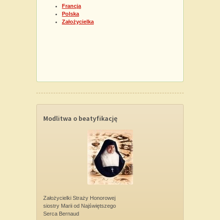
Francja
Polska
Założycielka
Modlitwa o beatyfikację
Założycielki Straży Honorowej
siostry Marii od Najświętszego
Serca Bernaud