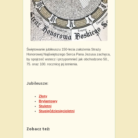
Świętowanie jubileuszu 150-lecia założenia Straży
Honorowej Najświętszego Serca Pana Jezusa zachęca,
by spojrzeć wstecz i przypomnieć jak obchodzono 50.,
75. oraz 100. rocznicę jej istnienia.
Jubileusze:
Złoty
Brylantowy
Stuletni
Stupięćdziesięcioletni
Zobacz też: