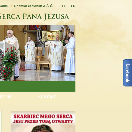
A
A
warka
Rozmiar czcionki:
A
PL
FR
SZENIA
KONTAKT