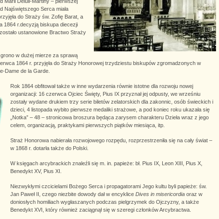
d Marii Deluil-Martiny – pierwszej
 od Najświętszego Serca miała
zyjęła do Straży św. Zofię Barat, a
 1864 r.decyzją biskupa diecezji
zostało ustanowione Bractwo Straży
grono w dużej mierze za sprawą
 czerwca 1864 r. przyjęła do Straży Honorowej trzydziestu biskupów zgromadzonych w
tre-Dame de la Garde.
Rok 1864 obfitował także w inne wydarzenia równie istotne dla rozwoju nowej
organizacji: 16 czerwca Ojciec Święty, Pius IX przyznał jej odpusty, we wrześniu
zostały wydane drukiem trzy serie biletów zelatorskich dla zakonnic, osób świeckich i
dzieci, 4 listopada wybito pierwsze medaliki strażowe, a pod koniec roku ukazała się
„Notka” – 48 – stronicowa broszura będąca zarysem charakteru Dzieła wraz z jego
celem, organizacją, praktykami pierwszych piątków miesiąca, itp.
Straż Honorowa nabierała rozwojowego rozpędu, rozprzestrzeniła się na cały świat –
w 1868 r. dotarła także do Polski.
W księgach arcybrackich znaleźli się m. in. papieże: bł. Pius IX, Leon XIII, Pius X,
Benedykt XV, Pius XI.
Niezwykłymi czcicielami Bożego Serca i propagatorami Jego kultu byli papieże: św.
Jan Paweł II, czego niezbite dowody dał w encyklice
Dives in misericordia
oraz w
doniosłych homiliach wygłaszanych podczas pielgrzymek do Ojczyzny, a także
Benedykt XVI, który również zaciągnął się w szeregi członków Arcybractwa.