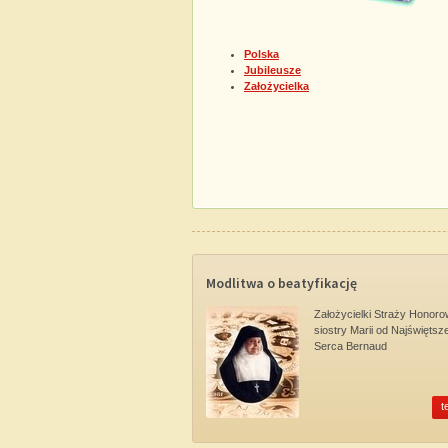
Polska
Jubileusze
Założycielka
Modlitwa o beatyfikację
Założycielki Straży Honoro
siostry Marii od Najświętsz
Serca Bernaud
t