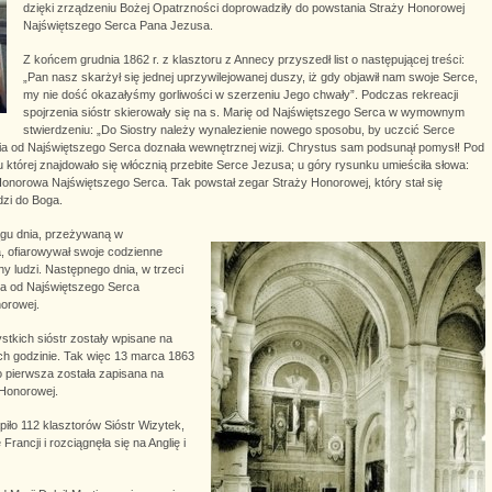
dzięki zrządzeniu Bożej Opatrzności doprowadziły do powstania Straży Honorowej
Najświętszego Serca Pana Jezusa.
Z końcem grudnia 1862 r. z klasztoru z Annecy przyszedł list o następującej treści:
„Pan nasz skarżył się jednej uprzywilejowanej duszy, iż gdy objawił nam swoje Serce,
my nie dość okazałyśmy gorliwości w szerzeniu Jego chwały”. Podczas rekreacji
spojrzenia sióstr skierowały się na s. Marię od Najświętszego Serca w wymownym
stwierdzeniu: „Do Siostry należy wynalezienie nowego sposobu, by uczcić Serce
ia od Najświętszego Serca doznała wewnętrznej wizji. Chrystus sam podsunął pomysł! Pod
 której znajdowało się włócznią przebite Serce Jezusa; u góry rysunku umieściła słowa:
Honorowa Najświętszego Serca. Tak powstał zegar Straży Honorowej, który stał się
dzi do Boga.
ągu dnia, przeżywaną w
 ofiarowywał swoje codzienne
y ludzi. Następnego dnia, w trzeci
ria od Najświętszego Serca
norowej.
ystkich sióstr zostały wpisane na
ch godzinie. Tak więc 13 marca 1863
o pierwsza została zapisana na
 Honorowej.
iło 112 klasztorów Sióstr Wizytek,
ancji i rozciągnęła się na Anglię i