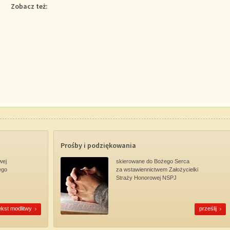
Zobacz też:
Prośby i podziękowania
wej
skierowane do Bożego Serca
ego
za wstawiennictwem Założycielki
Straży Honorowej NSPJ
ekst modlitwy
prześlij