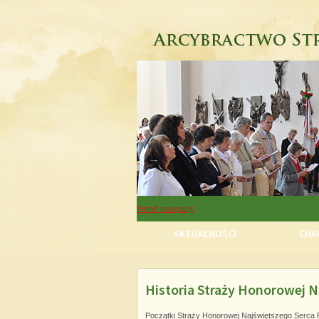
Pomiń nawigacje
AKTUALNOŚCI
CHAR
Historia Straży Honorowej N
Pomiń nawigacje
Początki Straży Honorowej Najświętszego Serca