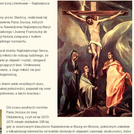
si trzej członkowie – Najświętsza
y przez Stwórcę, realizował się
jawienia Pana Jezusa, których
nu Nawiedzenia Najświętszej Maryi
Salezego i Joannę Franciszkę de
i historia związana z kultem
gólnego rozmachu.
azał skarby Najświętszego Serca,
 miłości do rodzaju ludzkiego, że
gnie je objawić i rozlać, ubogacić
ięcających łask. Umiłowanej
niane, a Jego miłość nie jest
obojętnością.
dniem wiele wrażliwych dusz,
lnej pobożności, pojawiali się nowi
pólnotowi, a także bractwa i
Od czasu poufnych rozmów
Pana Jezusa ze swą
Oblubienicą, czyli od lat 1673-
1675 minęło dokładnie 198 lat,
gdy w siostrzanym klasztorze Nawiedzenia w Bourg-en-Bresse, położonym zaledwie
o kilkadziesiąt kilometrów od kolebki doniosłych objawień zaistniały okoliczności, które