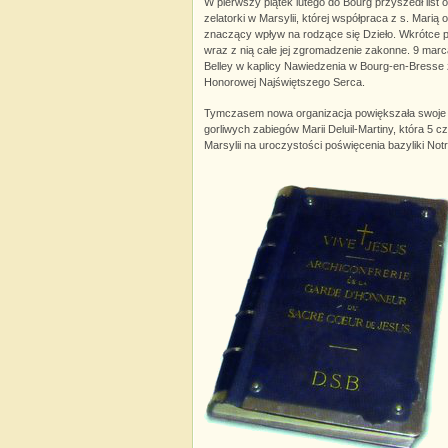
W pierwszy piątek lutego do Bourg przyszedł list o
zelatorki w Marsylii, której współpraca z s. Marią
znaczący wpływ na rodzące się Dzieło. Wkrótce pr
wraz z nią całe jej zgromadzenie zakonne. 9 marca
Belley w kaplicy Nawiedzenia w Bourg-en-Bresse 
Honorowej Najświętszego Serca.
Tymczasem nowa organizacja powiększała swoje 
gorliwych zabiegów Marii Deluil-Martiny, która 5
Marsylii na uroczystości poświęcenia bazyliki No