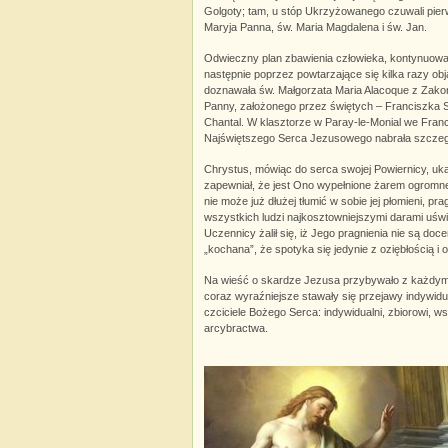
Golgoty; tam, u stóp Ukrzyżowanego czuwali pierw
Maryja Panna, św. Maria Magdalena i św. Jan.
Odwieczny plan zbawienia człowieka, kontynuowan
następnie poprzez powtarzające się kilka razy ob
doznawała św. Małgorzata Maria Alacoque z Zako
Panny, założonego przez świętych – Franciszka 
Chantal. W klasztorze w Paray-le-Monial we Francj
Najświętszego Serca Jezusowego nabrała szcze
Chrystus, mówiąc do serca swojej Powiernicy, uk
zapewniał, że jest Ono wypełnione żarem ogromnej
nie może już dłużej tłumić w sobie jej płomieni, pra
wszystkich ludzi najkosztowniejszymi darami uśw
Uczennicy żalił się, iż Jego pragnienia nie są doce
„kochana”, że spotyka się jedynie z oziębłością i 
Na wieść o skardze Jezusa przybywało z każdym 
coraz wyraźniejsze stawały się przejawy indywidua
czciciele Bożego Serca: indywidualni, zbiorowi, ws
arcybractwa.