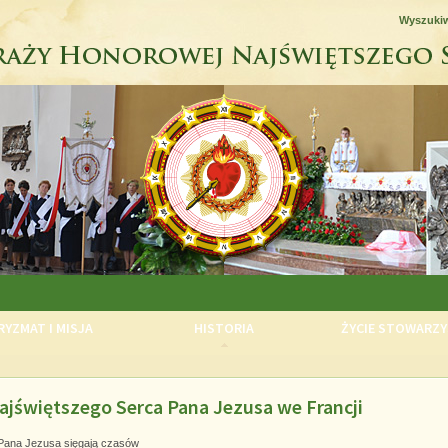
Wyszuki
YZMAT I MISJA
HISTORIA
ŻYCIE STOWARZY
ajświętszego Serca Pana Jezusa we Francji
 Pana Jezusa sięgają czasów