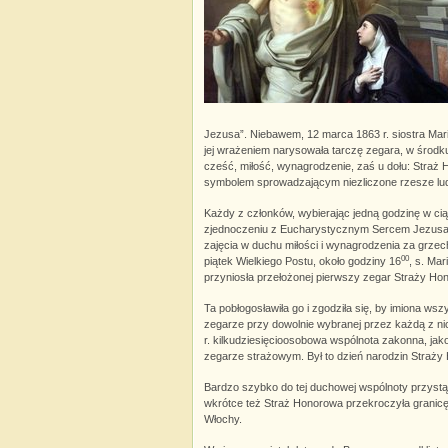
Jezusa”. Niebawem, 12 marca 1863 r. siostra Mar
jej wrażeniem narysowała tarczę zegara, w środku
cześć, miłość, wynagrodzenie, zaś u dołu: Straż 
symbolem sprowadzającym niezliczone rzesze lu
Każdy z członków, wybierając jedną godzinę w ci
zjednoczeniu z Eucharystycznym Sercem Jezusa,
zajęcia w duchu miłości i wynagrodzenia za grzech
00
piątek Wielkiego Postu, około godziny 16
, s. Ma
przyniosła przełożonej pierwszy zegar Straży Ho
Ta pobłogosławiła go i zgodziła się, by imiona wsz
zegarze przy dowolnie wybranej przez każdą z ni
r. kilkudziesięcioosobowa wspólnota zakonna, jak
zegarze strażowym. Był to dzień narodzin Straży
Bardzo szybko do tej duchowej wspólnoty przystąp
wkrótce też Straż Honorowa przekroczyła granicę Fr
Włochy.