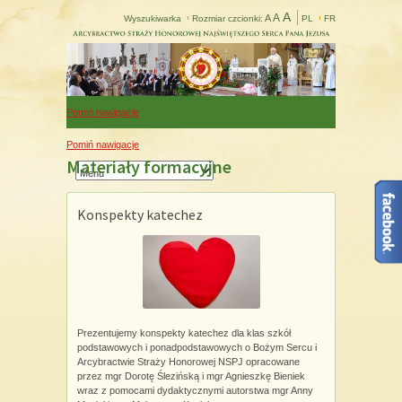
A
A
A
Wyszukiwarka
Rozmiar czcionki:
PL
FR
Pomiń nawigacje
Pomiń nawigacje
Materiały formacyjne
Konspekty katechez
Prezentujemy konspekty katechez dla klas szkół
podstawowych i ponadpodstawowych o Bożym Sercu i
Arcybractwie Straży Honorowej NSPJ opracowane
przez mgr Dorotę Ślezińską i mgr Agnieszkę Bieniek
wraz z pomocami dydaktycznymi autorstwa mgr Anny