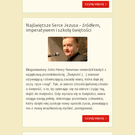
czytaj więcej
Najświętsze Serce Jezusa – źródłem,
imperatywem i szkołą świętości
Błogosławiony John Henry Newman stwierdził kiedyś z
wyjątkową przenikliwością: „Świętość […] stanowi
ożywiającą i oświecającą zasadę wiary, która daje jej
oczy, ręce i nogi”. Tak, w wierze chrześcijańskiej chodzi
o świętość, o to, by opierając się na wierze i żyjąc nią,
dojść do świętości. Gdy wyraża się w świętości, wiara
osiąga swoją pełnię, dokonując przemiany człowieka,
który dzięki niej zyskuje nowy sposób życia, powalający
mu z nową wrażliwością myśleć, postępować,
czytaj więcej