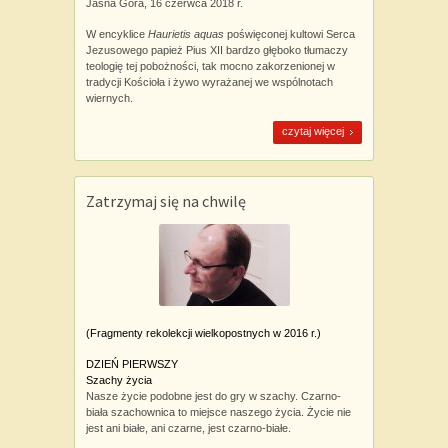
Jasna Góra, 16 czerwca 2018 r.
W encyklice
Haurietis aquas
poświęconej kultowi Serca
Jezusowego papież Pius XII bardzo głęboko tłumaczy
teologię tej pobożności, tak mocno zakorzenionej w
tradycji Kościoła i żywo wyrażanej we wspólnotach
wiernych.
czytaj więcej
Zatrzymaj się na chwilę
(Fragmenty rekolekcji wielkopostnych w 2016 r.)
DZIEŃ PIERWSZY
Szachy życia
Nasze życie podobne jest do gry w szachy. Czarno-
biała szachownica to miejsce naszego życia. Życie nie
jest ani białe, ani czarne, jest czarno-białe.