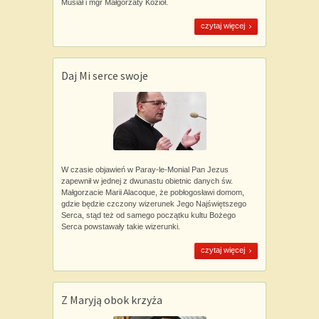
Musiał i mgr Małgorzaty Kozioł.
czytaj więcej
Daj Mi serce swoje
W czasie objawień w Paray-le-Monial Pan Jezus
zapewnił w jednej z dwunastu obietnic danych św.
Małgorzacie Marii Alacoque, że pobłogosławi domom,
gdzie będzie czczony wizerunek Jego Najświętszego
Serca, stąd też od samego początku kultu Bożego
Serca powstawały takie wizerunki.
czytaj więcej
Z Maryją obok krzyża