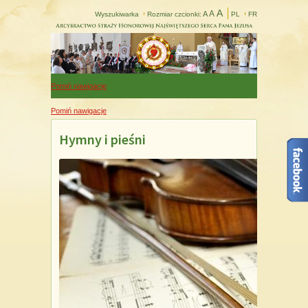
A
A
A
Wyszukiwarka
Rozmiar czcionki:
PL
FR
Pomiń nawigacje
Pomiń nawigacje
Hymny i pieśni