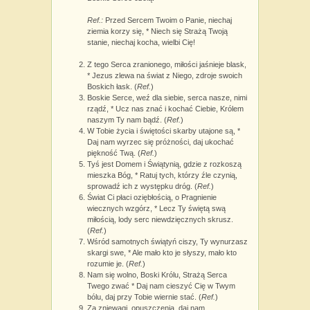
Ref.:
Przed Sercem Twoim o Panie, niechaj
ziemia korzy się, * Niech się Strażą Twoją
stanie, niechaj kocha, wielbi Cię!
Z tego Serca zranionego, miłości jaśnieje blask,
* Jezus zlewa na świat z Niego, zdroje swoich
Boskich łask. (
Ref.
)
Boskie Serce, weź dla siebie, serca nasze, nimi
rządź, * Ucz nas znać i kochać Ciebie, Królem
naszym Ty nam bądź. (
Ref.
)
W Tobie życia i świętości skarby utajone są, *
Daj nam wyrzec się próżności, daj ukochać
piękność Twą. (
Ref.
)
Tyś jest Domem i Świątynią, gdzie z rozkoszą
mieszka Bóg, * Ratuj tych, którzy źle czynią,
sprowadź ich z występku dróg. (
Ref.
)
Świat Ci płaci oziębłością, o Pragnienie
wiecznych wzgórz, * Lecz Ty świętą swą
miłością, lody serc niewdzięcznych skrusz.
(
Ref.
)
Wśród samotnych świątyń ciszy, Ty wynurzasz
skargi swe, * Ale mało kto je słyszy, mało kto
rozumie je. (
Ref.
)
Nam się wolno, Boski Królu, Strażą Serca
Twego zwać * Daj nam cieszyć Cię w Twym
bólu, daj przy Tobie wiernie stać. (
Ref.
)
Za zniewagi, opuszczenia, daj nam