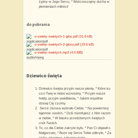
żyjmy w Jego Sercu, * Wskrzeszajmy ducha w
płomieniach miłości!
do pobrania
o-swiety-swietych-1-glos.pdf
(31.6 kB)
o-swiety-swietych-2-glosy.pdf
(33.6 kB)
o-swiety-swietych.mp3
(4.0 MB)
Dziewico święta
Dziewico święta przyjm nasze pienia, * Które ku
czci Twej w niebo wznosimy, * Przyjm nasze
hołdy, przyjm uwielbienia, * Jakimi wspólnie
dzisiaj Cię czcimy.
Serce Jezusa wybrało Ciebie, * Na powiernicę
tajemnic swoich, * Dziś triumfujesz z Nim razem
w niebie, * W blasku przedziwnych świętych
cnót Twoich.
To, co dla Ciebie zakryte było, * Pan Ci objawił o
Małgorzato, * Boże się Serce Tobie odkryło, * Za
cichą, skromną, zakonną kratą.