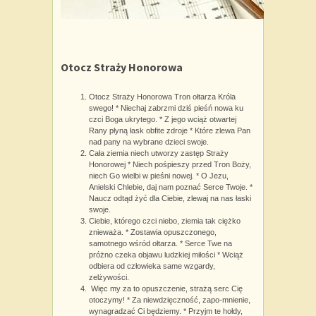
Otocz Straży Honorowa
Otocz Straży Honorowa Tron ołtarza Króla
swego! * Niechaj zabrzmi dziś pieśń nowa ku
czci Boga ukrytego. * Z jego wciąż otwartej
Rany płyną łask obfite zdroje * Które zlewa Pan
nad pany na wybrane dzieci swoje.
Cała ziemia niech utworzy zastęp Straży
Honorowej * Niech pośpieszy przed Tron Boży,
niech Go wielbi w pieśni nowej. * O Jezu,
Anielski Chlebie, daj nam poznać Serce Twoje. *
Naucz odtąd żyć dla Ciebie, zlewaj na nas łaski
swoje.
Ciebie, którego czci niebo, ziemia tak ciężko
znieważa. * Zostawia opuszczonego,
samotnego wśród ołtarza. * Serce Twe na
próżno czeka objawu ludzkiej miłości * Wciąż
odbiera od człowieka same wzgardy,
zelżywości.
Więc my za to opuszczenie, strażą serc Cię
otoczymy! * Za niewdzięczność, zapo-mnienie,
wynagradzać Ci będziemy. * Przyjm te hołdy,