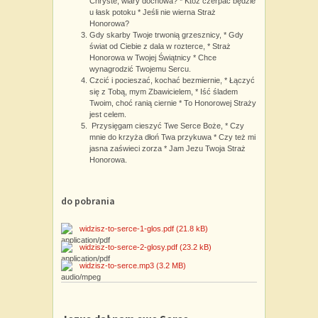
Chryste, wiary dochowa? * Któż czerpać będzie
u łask potoku * Jeśli nie wierna Straż
Honorowa?
Gdy skarby Twoje trwonią grzesznicy, * Gdy
świat od Ciebie z dala w rozterce, * Straż
Honorowa w Twojej Świątnicy * Chce
wynagrodzić Twojemu Sercu.
Czcić i pocieszać, kochać bezmiernie, * Łączyć
się z Tobą, mym Zbawicielem, * Iść śladem
Twoim, choć ranią ciernie * To Honorowej Straży
jest celem.
Przysięgam cieszyć Twe Serce Boże, * Czy
mnie do krzyża dłoń Twa przykuwa * Czy też mi
jasna zaświeci zorza * Jam Jezu Twoja Straż
Honorowa.
do pobrania
widzisz-to-serce-1-glos.pdf
(21.8 kB)
widzisz-to-serce-2-glosy.pdf
(23.2 kB)
widzisz-to-serce.mp3
(3.2 MB)