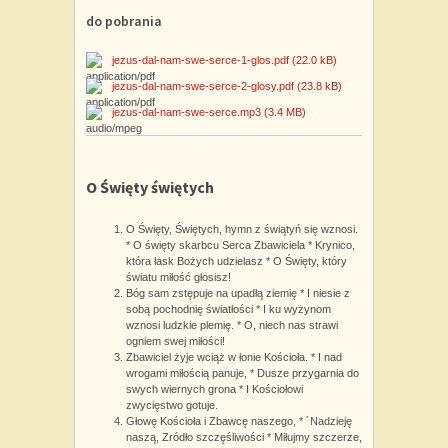
do pobrania
jezus-dal-nam-swe-serce-1-glos.pdf
(22.0 kB)
jezus-dal-nam-swe-serce-2-glosy.pdf
(23.8 kB)
jezus-dal-nam-swe-serce.mp3
(3.4 MB)
O Święty świętych
O Święty, Świętych, hymn z świątyń się wznosi.
* O święty skarbcu Serca Zbawiciela * Krynico,
która łask Bożych udzielasz * O Święty, który
światu miłość głosisz!
Bóg sam zstępuje na upadłą ziemię * I niesie z
sobą pochodnię światłości * I ku wyżynom
wznosi ludzkie plemię. * O, niech nas strawi
ogniem swej miłości!
Zbawiciel żyje wciąż w łonie Kościoła. * I nad
wrogami miłością panuje, * Dusze przygarnia do
swych wiernych grona * I Kościołowi
zwycięstwo gotuje.
Głowę Kościoła i Zbawcę naszego, * ´Nadzieję
naszą, Zródło szczęśliwości * Miłujmy szczerze,