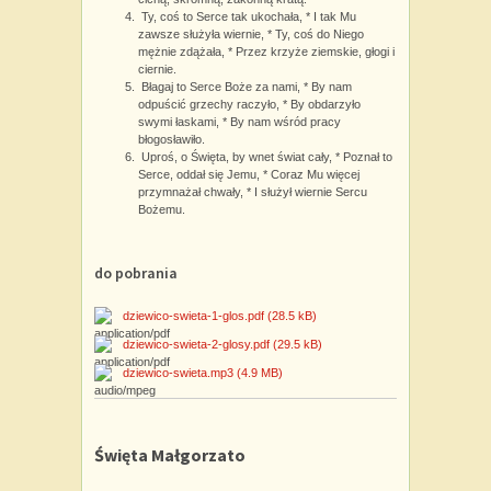
Ty, coś to Serce tak ukochała, * I tak Mu
zawsze służyła wiernie, * Ty, coś do Niego
mężnie zdążała, * Przez krzyże ziemskie, głogi i
ciernie.
Błagaj to Serce Boże za nami, * By nam
odpuścić grzechy raczyło, * By obdarzyło
swymi łaskami, * By nam wśród pracy
błogosławiło.
Uproś, o Święta, by wnet świat cały, * Poznał to
Serce, oddał się Jemu, * Coraz Mu więcej
przymnażał chwały, * I służył wiernie Sercu
Bożemu.
do pobrania
dziewico-swieta-1-glos.pdf
(28.5 kB)
dziewico-swieta-2-glosy.pdf
(29.5 kB)
dziewico-swieta.mp3
(4.9 MB)
Święta Małgorzato