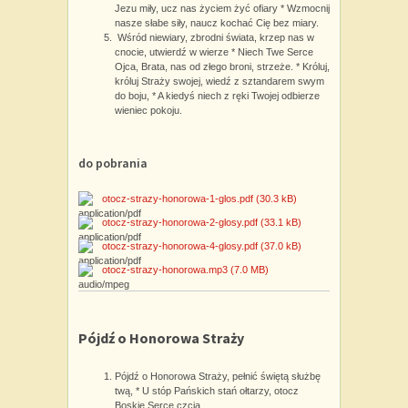
Jezu miły, ucz nas życiem żyć ofiary * Wzmocnij
nasze słabe siły, naucz kochać Cię bez miary.
Wśród niewiary, zbrodni świata, krzep nas w
cnocie, utwierdź w wierze * Niech Twe Serce
Ojca, Brata, nas od złego broni, strzeże. * Króluj,
króluj Straży swojej, wiedź z sztandarem swym
do boju, * A kiedyś niech z ręki Twojej odbierze
wieniec pokoju.
do pobrania
otocz-strazy-honorowa-1-glos.pdf
(30.3 kB)
otocz-strazy-honorowa-2-glosy.pdf
(33.1 kB)
otocz-strazy-honorowa-4-glosy.pdf
(37.0 kB)
otocz-strazy-honorowa.mp3
(7.0 MB)
Pójdź o Honorowa Straży
Pójdź o Honorowa Straży, pełnić świętą służbę
twą, * U stóp Pańskich stań ołtarzy, otocz
Boskie Serce czcią.