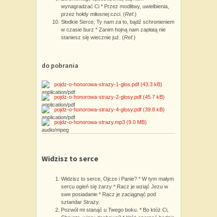
wynagradzać Ci * Przez modlitwy, uwielbienia,
przez hołdy miłosnej czci. (
Ref.
)
Słodkie Serce, Ty nam za to, bądź schronieniem
w czasie burz * Zanim hojną nam zapłatą nie
staniesz się wiecznie już. (
Ref.
)
do pobrania
pojdz-o-honorowa-strazy-1-glos.pdf
(43.3 kB)
pojdz-o-honorowa-strazy-2-glosy.pdf
(45.7 kB)
pojdz-o-honorowa-strazy-4-glosy.pdf
(39.8 kB)
pojdz-o-honorowa-strazy.mp3
(9.0 MB)
Widzisz to serce
Widzisz to serce, Ojcze i Panie? * W tym małym
sercu ogień się żarzy * Racz je wziąć Jezu w
swe posiadanie * Racz je zaciągnąć pod
sztandar Straży.
Pozwól mi stanąć u Twego boku. * Bo któż Ci,