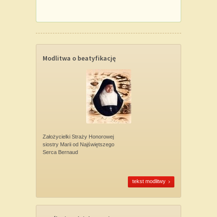
Modlitwa o beatyfikację
Założycielki Straży Honorowej
siostry Marii od Najświętszego
Serca Bernaud
tekst modlitwy