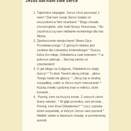
Jezus dał nam swe Serce
Tajemnice niepojęte: Jezus chce pozostać z
nami * Dał nam swoje Serce święte ze
wszystkimi w Nim skarbami. * Bogu chwała
chrześcijanie, złóż hołd Straży Honorowa, * Bo
zazdroszczą nam niebianie wcielonego dla nas
Słowa.
Zjednoczenie niesłychane! Słowo Ojca
Przedwiecznego * Z górnych niebios jest
zesłane dla człowieka śmiertelnego! * Dusza,
która Go miłuje, Oblubieńca zwie imieniem * I w
pokorze adoruje... Słuchaj ziemio ze
zdumieniem!
O jak błogo na Golgocie, Oblubieńcze mojej
duszy! * Tu łask Twoich płyną zdroje... głosu
Twego świat nie głuszy: * „Skryj się w skalną
rozpadlinę, załóż w Sercu mym mieszkanie! *
Każdą chwilę i godzinę traw w miłości, dziel
konanie...
Pomnij, żem na krzyża tronie. Z ostrych cierni
tkany wieniec. * W głąb przenika, rani skronie...
Pomnij, żem Krwi Oblubieniec!” * Lecz zaświta
dzień wspaniały, w którym Jezus nam pozwoli *
Wielbić siebie w blaskach chwały, w promienistej
aureoli.