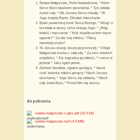
Święta Małgorzato, Perło Nawiedzenia, * Które
Serce Boże blaskiem opromienia. * Tyś oddała
żywot cały, * Dla Jezusa Serca chwały, * W
Jego świętej Ranie, Obrałaś mieszkanie.
Byłaś powiernicą trosk Serca Bożego, * Wciąż ci
brzmiała w duszy cicha skarga Jego: * „Moją
boleść i męczarnie, * Któż współczuciem swym
ogarnie? * Za dar mej miłości, * Płacą
niewdzięczności”.
Te Jezusa skargi, duszę jej przeszyły, * Odtąd
Małgorzata kocha z całej siły. * Za serc ludzkich
oziębłości, * Żar nagradza jej miłości, * I serce w
jej łonie * Jako ogień płonie.
Ziemski Serafinie, ogniem gorejący, * Uproś
choć iskierkę miłości gorącej * Niech Jezusa
ukochamy, * Jego Sercu się oddamy, * Niech
cały świat Boży, * Przed Nim się ukorzy.
do pobrania
swieta-malgorzato-1-glos.pdf
(30.4 kB)
swieta-malgorzato.mp3
(4.9 MB)