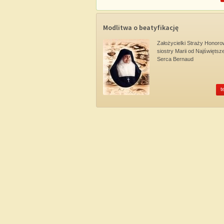
Modlitwa o beatyfikację
Założycielki Straży Honoro
siostry Marii od Najświętsz
Serca Bernaud
t