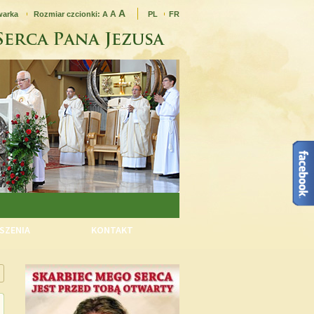
A
A
warka
Rozmiar czcionki:
A
PL
FR
SZENIA
KONTAKT