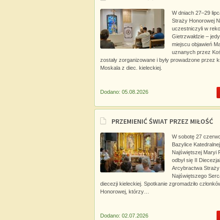
W dniach 27–29 lipc
Straży Honorowej 
uczestniczyli w rek
Gietrzwałdzie – je
miejscu objawień Ma
uznanych przez Koś
zostały zorganizowane i były prowadzone przez k
Moskala z diec. kieleckiej.
Dodano: 05.08.2026
PRZEMIENIĆ ŚWIAT PRZEZ MIŁOŚĆ
W sobotę 27 czerwc
Bazylice Katedralne
Najświętszej Maryi 
odbył się II Diecezj
Arcybractwa Straży
Najświętszego Serc
diecezji kieleckiej. Spotkanie zgromadziło członkó
Honorowej, którzy…
Dodano: 02.07.2026