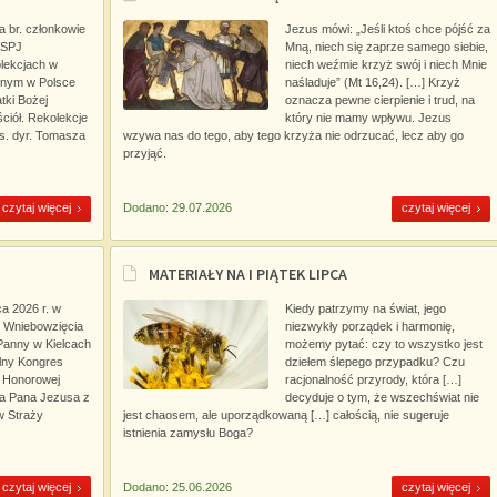
a br. członkowie
Jezus mówi: „Jeśli ktoś chce pójść za
NSPJ
Mną, niech się zaprze samego siebie,
olekcjach w
niech weźmie krzyż swój i niech Mnie
dynym w Polsce
naśladuje” (Mt 16,24). […] Krzyż
tki Bożej
oznacza pewne cierpienie i trud, na
ciół. Rekolekcje
który nie mamy wpływu. Jezus
s. dyr. Tomasza
wzywa nas do tego, aby tego krzyża nie odrzucać, lecz aby go
przyjąć.
czytaj więcej
Dodano: 29.07.2026
czytaj więcej
MATERIAŁY NA I PIĄTEK LIPCA
a 2026 r. w
Kiedy patrzymy na świat, jego
j Wniebowzięcia
niezwykły porządek i harmonię,
Panny w Kielcach
możemy pytać: czy to wszystko jest
alny Kongres
dziełem ślepego przypadku? Czu
 Honorowej
racjonalność przyrody, która […]
a Pana Jezusa z
decyduje o tym, że wszechświat nie
w Straży
jest chaosem, ale uporządkowaną […] całością, nie sugeruje
istnienia zamysłu Boga?
czytaj więcej
Dodano: 25.06.2026
czytaj więcej