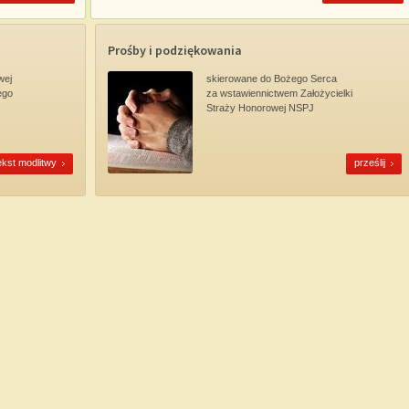
Prośby i podziękowania
wej
skierowane do Bożego Serca
ego
za wstawiennictwem Założycielki
Straży Honorowej NSPJ
ekst modlitwy
prześlij