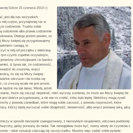
Jasnej Górze 15 czerwca 2013 r.)
ć, jest dla nas wszystkich
niej często, przynajmniej raz w
ią to codziennie. Trudno sobie
ą codziennie albo prawie codziennie
ygotowana. Dlatego jestem pewien, że
j Mszy świętej się przygotowujemy.
pieniem i uwagą, to
czyć w niej od początku z właściwą
z tym czymś zupełnie oczywistym,
esteśmy chrześcijanami i to bardzo
nież, iż bywa tak, że codzienność,
rowadzić do znużenia, wręcz
erdzą, że się na Mszy świętej
udzkie odczucie i nie trzeba się
ć, co zresztą wcale nie jest proste.
ie będzie mu tak łatwo. Wtedy, jeżeli
m stanie, może się zacząć niepokoić, mieć wyrzuty sumienia, że może we Mszy świętej źle
ie jest dobrze przygotowany, a nie wie co zrobić, żeby było lepiej. Niektórzy mogą żywić
grzechy z powodu zaniedbań, które mogą sobie zarzucić, z powodu rozproszeń, które
acy, którzy będą wyrzucać sobie obojętność, niewierność, albo wręcz postawę taką, jaką
estniczy w sposób niezwykle zaangażowany, z niezwykłym skupieniem, odczuwa podniosły
 zachwycony, jakby porwany do nieba. Tak niewątpliwie może być, mamy wtedy do czynienia z
czenia – takie sytuacje zdarzają się raczej rzadko. Musimy więc zadać sobie pytanie: