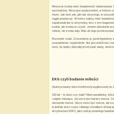
Wreszcie trzeba mieć świadomość obdarowania. Ms
wychodzimy. Msza jest wydarzeniem, w którym zos
może. Jak ktoś wie, jaki dar otrzymuje, to wszyst
ciągle powtarzać. W końcu należy mieć świadomość 
zapakowali dar tu otrzymany, lecz z tym bogactwem
trudne, ale trzeba to czynić. Jestem absolutnie
robicie, nie trzeba więc Was do tego przekonywać,
Rozumieć znaki. Zrozumiemy je, jeżeli będziemy s
uzasadnienie i wyjaśnienie. Ileż jest wokół nas zn
sens, by lepiej i dojrzałej przeżywać wiarę, dostr
EKG czyli badanie miłości
(Autoryzowany tekst konferencji wygłoszonej na 
150 lat – to dużo czy mało? Mam parafiankę, któr
I piątek miesiąca. Jej serce jest bardzo mocne. Cia
niezwykle mocne. Serce może być mocne, ale trzeb
to jednak dużo czasu i dlatego chciałbym dzisiaj t
Arcybractwa NSPJ, jako rodzaj swoistego badania