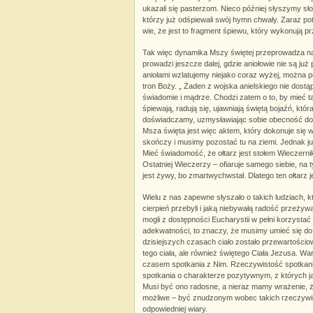
ukazali się pasterzom. Nieco później słyszymy sło
którzy już odśpiewali swój hymn chwały. Zaraz po
wie, że jest to fragment śpiewu, który wykonują p
Tak więc dynamika Mszy świętej przeprowadza na
prowadzi jeszcze dalej, gdzie aniołowie nie są już
aniołami wzlatujemy niejako coraz wyżej, można 
tron Boży. „ Żaden z wojska anielskiego nie dostą
świadomie i mądrze. Chodzi zatem o to, by mieć ta
śpiewają, radują się, ujawniają świętą bojaźń, któ
doświadczamy, uzmysławiając sobie obecność do
Msza święta jest więc aktem, który dokonuje się 
skończy i musimy pozostać tu na ziemi. Jednak j
Mieć świadomość, że ołtarz jest stołem Wieczern
Ostatniej Wieczerzy – ofiaruje samego siebie, na 
jest żywy, bo zmartwychwstał. Dlatego ten ołtarz 
Wielu z nas zapewne słyszało o takich ludziach, kt
cierpień przebyli i jaką niebywałą radość przeżyw
mogli z dostępności Eucharystii w pełni korzystać na
adekwatności, to znaczy, że musimy umieć się do
dzisiejszych czasach ciało zostało przewartościo
tego ciała, ale również świętego Ciała Jezusa. Wa
czasem spotkania z Nim. Rzeczywistość spotkania
spotkania o charakterze pozytywnym, z których 
Musi być ono radosne, a nieraz mamy wrażenie, ż
możliwe – być znudzonym wobec takich rzeczywis
odpowiedniej wiary.