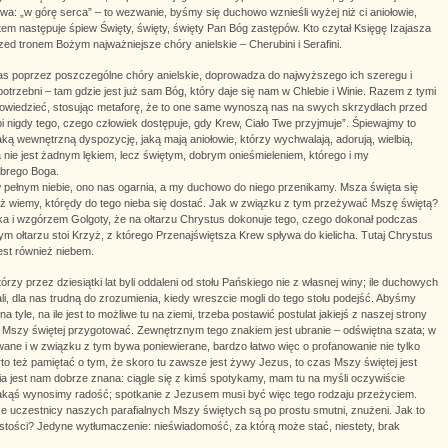
wa: „w górę serca” – to wezwanie, byśmy się duchowo wznieśli wyżej niż ci aniołowie,
tem następuje śpiew Święty, święty, święty Pan Bóg zastępów. Kto czytał Księgę Izajasza
rzed tronem Bożym najważniejsze chóry anielskie – Cherubini i Serafini.
s poprzez poszczególne chóry anielskie, doprowadza do najwyższego ich szeregu i
 potrzebni – tam gdzie jest już sam Bóg, który daje się nam w Chlebie i Winie. Razem z tymi
powiedzieć, stosując metaforę, że to one same wynoszą nas na swych skrzydłach przed
pi nigdy tego, czego człowiek dostępuje, gdy Krew, Ciało Twe przyjmuje”. Śpiewajmy to
ką wewnętrzną dyspozycję, jaką mają aniołowie, którzy wychwalają, adorują, wielbią,
ra nie jest żadnym lękiem, lecz świętym, dobrym onieśmieleniem, którego i my
brego Boga.
w pełnym niebie, ono nas ogarnia, a my duchowo do niego przenikamy. Msza święta się
uż wiemy, którędy do tego nieba się dostać. Jak w związku z tym przeżywać Mszę świętą?
ika i wzgórzem Golgoty, że na ołtarzu Chrystus dokonuje tego, czego dokonał podczas
tym ołtarzu stoi Krzyż, z którego Przenajświętsza Krew spływa do kielicha. Tutaj Chrystus
jest również niebem.
órzy przez dziesiątki lat byli oddaleni od stołu Pańskiego nie z własnej winy; ile duchowych
ali, dla nas trudną do zrozumienia, kiedy wreszcie mogli do tego stołu podejść. Abyśmy
 tyle, na ile jest to możliwe tu na ziemi, trzeba postawić postulat jakiejś z naszej strony
 Mszy świętej przygotować. Zewnętrznym tego znakiem jest ubranie – odświętna szata; w
wane i w związku z tym bywa poniewierane, bardzo łatwo więc o profanowanie nie tylko
rto też pamiętać o tym, że skoro tu zawsze jest żywy Jezus, to czas Mszy świętej jest
 jest nam dobrze znana: ciągle się z kimś spotykamy, mam tu na myśli oczywiście
jakąś wynosimy radość; spotkanie z Jezusem musi być więc tego rodzaju przeżyciem.
e uczestnicy naszych parafialnych Mszy świętych są po prostu smutni, znużeni. Jak to
tości? Jedyne wytłumaczenie: nieświadomość, za którą może stać, niestety, brak