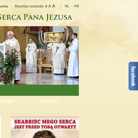
A
A
warka
Rozmiar czcionki:
A
PL
FR
SZENIA
KONTAKT