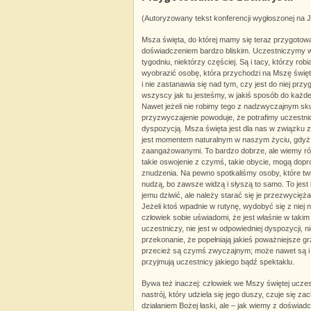
(Autoryzowany tekst konferencji wygłoszonej na 
Msza święta, do której mamy się teraz przygotowa
doświadczeniem bardzo bliskim. Uczestniczymy w 
tygodniu, niektórzy częściej. Są i tacy, którzy rob
wyobrazić osobę, która przychodzi na Mszę święt
i nie zastanawia się nad tym, czy jest do niej prz
wszyscy jak tu jesteśmy, w jakiś sposób do każde
Nawet jeżeli nie robimy tego z nadzwyczajnym sku
przyzwyczajenie powoduje, że potrafimy uczestni
dyspozycją. Msza święta jest dla nas w związku 
jest momentem naturalnym w naszym życiu, gdyż j
zaangażowanymi. To bardzo dobrze, ale wiemy rów
takie oswojenie z czymś, takie obycie, mogą dop
znudzenia. Na pewno spotkaliśmy osoby, które twi
nudzą, bo zawsze widzą i słyszą to samo. To jest l
jemu dziwić, ale należy starać się je przezwycięża
Jeżeli ktoś wpadnie w rutynę, wydobyć się z niej n
człowiek sobie uświadomi, że jest właśnie w taki
uczestniczy, nie jest w odpowiedniej dyspozycji, n
przekonanie, że popełniają jakieś poważniejsze 
przecież są czymś zwyczajnym; może nawet są i t
przyjmują uczestnicy jakiego bądź spektaklu.
Bywa też inaczej: człowiek we Mszy świętej ucz
nastrój, który udziela się jego duszy, czuje się
działaniem Bożej łaski, ale – jak wiemy z doświad