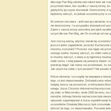
dlaczego Pan Bóg udziela nam takich łask tak rz
przychodzi łatwo, bez wysiłku z naszej strony, b
gdybyśmy jej często doznawali. Dostrzeżemy w t
będziemy wierzyć, że jednak uczestniczymy w c
W centrum stoi wiara – jeśli nam jej zabraknie, to
nie dostrzeżemy. I w przypadku doświadczeń poz
Zatem z naszej strony potrzebny jest jakiś wysił
uczyni dla nas Pan Bóg, ale On oczekuje od nas g
Jest rzeczą ważną, abyśmy starali się uczestnic
jeszcze jedno zagadnienie: przecież Eucharystia to
możemy zrozumieć? Przecież ona nigdy nie przest
samego sedna: musimy wierzyć, że chleb i wino prz
to musimy wierzyć, o wiarę w tę tajemnicę musimy s
miało sensu. I tutaj pojawia się poważny kłopot:
potrafi jej objąć! Jak mamy mu przedstawić, że z
Jak umysł ma sobie z tym poradzić? Nie poradzi sob
Różne elementy i szczegóły tej niepojętej w isto
tego, co jest niepoznawalne. Doświadczamy wówc
świętej, tworzy się przestrzeń, w której łaska B
uwaga: Jezus Chrystus dokonał eucharystycznej p
się stało: w Wieczerniku, około 2000 lat temu, na 
narodzie, którego historia naznaczona była nieus
opisywał i zapamiętywał. A Jezus wypełnił swoje f
uczestników Ostatniej Wieczerzy było zrozumiałe. O
dotrzeć do tego, co niepoznawalne. Poznanie jedn