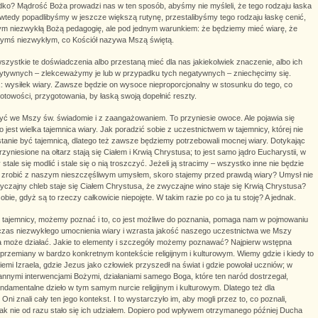
adko? Mądrość Boża prowadzi nas w ten sposób, abyśmy nie myśleli, że tego rodzaju łaska
o wtedy popadlibyśmy w jeszcze większą rutynę, przestalibyśmy tego rodzaju łaskę cenić,
ym niezwykłą Bożą pedagogię, ale pod jednym warunkiem: że będziemy mieć wiarę, że
zymś niezwykłym, co Kościół nazywa Mszą świętą.
 wszystkie te doświadczenia albo przestaną mieć dla nas jakiekolwiek znaczenie, albo ich
ytywnych – zlekceważymy je lub w przypadku tych negatywnych – zniechęcimy się.
ek: wysiłek wiary. Zawsze będzie on wysoce nieproporcjonalny w stosunku do tego, co
otowości, przygotowania, by łaską swoją dopełnić reszty.
zyć we Mszy św. świadomie i z zaangażowaniem. To przyniesie owoce. Ale pojawia się
 jest wielka tajemnica wiary. Jak poradzić sobie z uczestnictwem w tajemnicy, której nie
anie być tajemnicą, dlatego też zawsze będziemy potrzebowali mocnej wiary. Dotykając
yniesione na ołtarz stają się Ciałem i Krwią Chrystusa; to jest samo jądro Eucharystii, w
tale się modlić i stale się o nią troszczyć. Jeżeli ją stracimy – wszystko inne nie będzie
 co zrobić z naszym nieszczęśliwym umysłem, skoro stajemy przed prawdą wiary? Umysł nie
wyczajny chleb staje się Ciałem Chrystusa, że zwyczajne wino staje się Krwią Chrystusa?
ie, gdyż są to rzeczy całkowicie niepojęte. W takim razie po co ja tu stoję? A jednak.
cie tajemnicy, możemy poznać i to, co jest możliwe do poznania, pomaga nam w pojmowaniu
zas niezwykłego umocnienia wiary i wzrasta jakość naszego uczestnictwa we Mszy
oża może działać. Jakie to elementy i szczegóły możemy poznawać? Najpierw wstępna
rzemiany w bardzo konkretnym kontekście religijnym i kulturowym. Wiemy gdzie i kiedy to
ziemi Izraela, gdzie Jezus jako człowiek przyszedł na świat i gdzie powołał uczniów; w
tannymi interwencjami Bożymi, działaniami samego Boga, które ten naród dostrzegał,
undamentalne dzieło w tym samym nurcie religijnym i kulturowym. Dlatego też dla
ni znali cały ten jego kontekst. I to wystarczyło im, aby mogli przez to, co poznali,
ak nie od razu stało się ich udziałem. Dopiero pod wpływem otrzymanego później Ducha