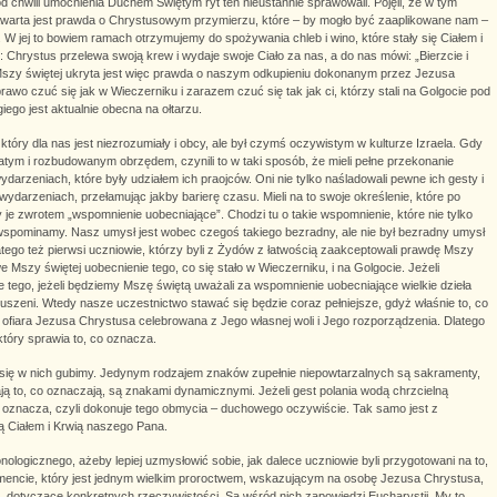
od chwili umocnienia Duchem Świętym ryt ten nieustannie sprawowali. Pojęli, że w tym
awarta jest prawda o Chrystusowym przymierzu, które – by mogło być zaaplikowane nam –
 W jej to bowiem ramach otrzymujemy do spożywania chleb i wino, które stały się Ciałem i
Chrystus przelewa swoją krew i wydaje swoje Ciało za nas, a do nas mówi: „Bierzcie i
mie Mszy świętej ukryta jest więc prawda o naszym odkupieniu dokonanym przez Jezusa
rawo czuć się jak w Wieczerniku i zarazem czuć się tak jak ci, którzy stali na Golgocie pod
iego jest aktualnie obecna na ołtarzu.
ry dla nas jest niezrozumiały i obcy, ale był czymś oczywistym w kulturze Izraela. Gdy
atym i rozbudowanym obrzędem, czynili to w taki sposób, że mieli pełne przekonanie
zeniach, które były udziałem ich praojców. Oni nie tylko naśladowali pewne ich gesty i
wydarzeniach, przełamując jakby barierę czasu. Mieli na to swoje określenie, które po
 zwrotem „wspomnienie uobecniające”. Chodzi tu o takie wspomnienie, które nie tylko
 wspominamy. Nasz umysł jest wobec czegoś takiego bezradny, ale nie był bezradny umysł
latego też pierwsi uczniowie, którzy byli z Żydów z łatwością zaakceptowali prawdę Mszy
e Mszy świętej uobecnienie tego, co się stało w Wieczerniku, i na Golgocie. Jeżeli
tego, jeżeli będziemy Mszę świętą uważali za wspomnienie uobecniające wielkie dzieła
szeni. Wtedy nasze uczestnictwo stawać się będzie coraz pełniejsze, gdyż właśnie to, co
ii: ofiara Jezusa Chrystusa celebrowana z Jego własnej woli i Jego rozporządzenia. Dlatego
tóry sprawia to, co oznacza.
się w nich gubimy. Jedynym rodzajem znaków zupełnie niepowtarzalnych są sakramenty,
ają to, co oznaczają, są znakami dynamicznymi. Jeżeli gest polania wodą chrzcielną
 oznacza, czyli dokonuje tego obmycia – duchowego oczywiście. Tak samo jest z
ą Ciałem i Krwią naszego Pana.
ogicznego, ażeby lepiej uzmysłowić sobie, jak dalece uczniowie byli przygotowani na to,
mencie, który jest jednym wielkim proroctwem, wskazującym na osobę Jezusa Chrystusa,
, dotyczące konkretnych rzeczywistości. Są wśród nich zapowiedzi Eucharystii. My to