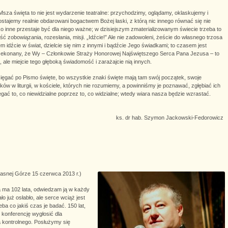
za święta to nie jest wydarzenie teatralne: przychodzimy, oglądamy, oklaskujemy i
tajemy realnie obdarowani bogactwem Bożej łaski, z którą nic innego równać się nie
ko inne przestaje być dla niego ważne; w dzisiejszym zmaterializowanym świecie trzeba to
zobowiązania, rozesłania, misji. „Idźcie!” Ale nie zadowoleni, żeście do własnego trzosa
 idźcie w świat, dzielcie się nim z innymi i bądźcie Jego świadkami; to czasem jest
 przekonany, że Wy – Członkowie Straży Honorowej Najświętszego Serca Pana Jezusa – to
 ale miejcie tego głęboką świadomość i zarażajcie nią innych.
ięgać po Pismo święte, bo wszystkie znaki święte mają tam swój początek, swoje
aków w liturgii, w kościele, których nie rozumiemy, a powinniśmy je poznawać, zgłębiać ich
zegać to, co niewidzialne poprzez to, co widzialne; wtedy wiara nasza będzie wzrastać.
ks. dr hab. Szymon Jackowski-Fedorowicz
Jasnej Górze 15 czerwca 2013 r.)
a ma 102 lata, odwiedzam ją w każdy
ło już osłabło, ale serce wciąż jest
a co jakiś czas je badać. 150 lat,
ę konferencję wygłosić dla
 kontrolnego. Posłużymy się