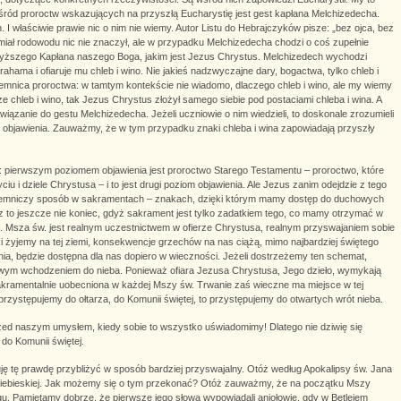
 Wśród proroctw wskazujących na przyszłą Eucharystię jest gest kapłana Melchizedecha.
I właściwie prawie nic o nim nie wiemy. Autor Listu do Hebrajczyków pisze: „bez ojca, bez
e miał rodowodu nic nie znaczył, ale w przypadku Melchizedecha chodzi o coś zupełnie
ajwyższego Kapłana naszego Boga, jakim jest Jezus Chrystus. Melchizedech wychodzi
hama i ofiaruje mu chleb i wino. Nie jakieś nadzwyczajne dary, bogactwa, tylko chleb i
jemnica proroctwa: w tamtym kontekście nie wiadomo, dlaczego chleb i wino, ale my wiemy
rze chleb i wino, tak Jezus Chrystus złożył samego siebie pod postaciami chleba i wina. A
zanie do gestu Melchizedecha. Jeżeli uczniowie o nim wiedzieli, to doskonale zrozumieli
iom objawienia. Zauważmy, że w tym przypadku znaki chleba i wina zapowiadają przyszły
pierwszym poziomem objawienia jest proroctwo Starego Testamentu – proroctwo, które
 i dziele Chrystusa – i to jest drugi poziom objawienia. Ale Jezus zanim odejdzie z tego
 tajemniczy sposób w sakramentach – znakach, dzięki którym mamy dostęp do duchowych
cz to jeszcze nie koniec, gdyż sakrament jest tylko zadatkiem tego, co mamy otrzymać w
iom. Msza św. jest realnym uczestnictwem w ofierze Chrystusa, realnym przyswajaniem sobie
 żyjemy na tej ziemi, konsekwencje grzechów na nas ciążą, mimo najbardziej świętego
enia, będzie dostępna dla nas dopiero w wieczności. Jeżeli dostrzeżemy ten schemat,
owym wchodzeniem do nieba. Ponieważ ofiara Jezusa Chrystusa, Jego dzieło, wymykają
 sakramentalnie uobecniona w każdej Mszy św. Trwanie zaś wieczne ma miejsce w tej
rzystępujemy do ołtarza, do Komunii świętej, to przystępujemy do otwartych wrót nieba.
rzed naszym umysłem, kiedy sobie to wszystko uświadomimy! Dlatego nie dziwię się
 do Komunii świętej.
ję tę prawdę przybliżyć w sposób bardziej przyswajalny. Otóż według Apokalipsy św. Jana
ii niebieskiej. Jak możemy się o tym przekonać? Otóż zauważmy, że na początku Mszy
. Pamiętamy dobrze, że pierwsze jego słowa wypowiadali aniołowie, gdy w Betlejem