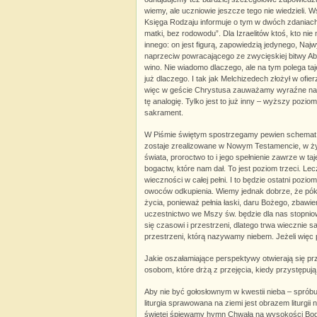
wiemy, ale uczniowie jeszcze tego nie wiedzieli.
Księga Rodzaju informuje o tym w dwóch zdaniach. 
matki, bez rodowodu”. Dla Izraelitów ktoś, kto ni
innego: on jest figurą, zapowiedzią jedynego, N
naprzeciw powracającego ze zwycięskiej bitwy Abra
wino. Nie wiadomo dlaczego, ale na tym polega ta
już dlaczego. I tak jak Melchizedech złożył w ofie
więc w geście Chrystusa zauważamy wyraźne nawią
tę analogię. Tylko jest to już inny – wyższy poz
sakrament.
W Piśmie świętym spostrzegamy pewien schemat: 
zostaje zrealizowane w Nowym Testamencie, w życiu
świata, proroctwo to i jego spełnienie zawrze w
bogactw, które nam dał. To jest poziom trzeci. Le
wieczności w całej pełni. I to będzie ostatni poz
owoców odkupienia. Wiemy jednak dobrze, że póki
życia, ponieważ pełnia łaski, daru Bożego, zbawi
uczestnictwo we Mszy św. będzie dla nas stopni
się czasowi i przestrzeni, dlatego trwa wiecznie
przestrzeni, którą nazywamy niebem. Jeżeli więc p
Jakie oszałamiające perspektywy otwierają się p
osobom, które drżą z przejęcia, kiedy przystępują
Aby nie być gołosłownym w kwestii nieba – spróbu
liturgia sprawowana na ziemi jest obrazem liturg
świętej śpiewamy hymn Chwała na wysokości Bogu