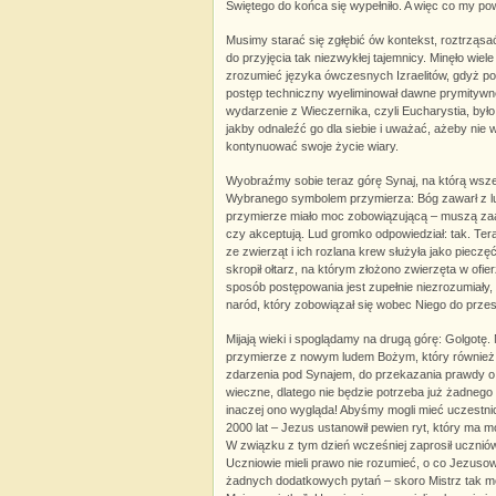
Świętego do końca się wypełniło. A więc co my pow
Musimy starać się zgłębić ów kontekst, roztrząs
do przyjęcia tak niezwykłej tajemnicy. Minęło wiel
zrozumieć języka ówczesnych Izraelitów, gdyż pos
postęp techniczny wyeliminował dawne prymitywne
wydarzenie z Wieczernika, czyli Eucharystia, był
jakby odnaleźć go dla siebie i uważać, ażeby nie w
kontynuować swoje życie wiary.
Wyobraźmy sobie teraz górę Synaj, na którą wszed
Wybranego symbolem przymierza: Bóg zawarł z lu
przymierze miało moc zobowiązującą – muszą zaakc
czy akceptują. Lud gromko odpowiedział: tak. Ter
ze zwierząt i ich rozlana krew służyła jako pieczęć
skropił ołtarz, na którym złożono zwierzęta w ofi
sposób postępowania jest zupełnie niezrozumiały
naród, który zobowiązał się wobec Niego do prze
Mijają wieki i spoglądamy na drugą górę: Golgotę
przymierze z nowym ludem Bożym, który również 
zdarzenia pod Synajem, do przekazania prawdy o
wieczne, dlatego nie będzie potrzeba już żadnego
inaczej ono wygląda! Abyśmy mogli mieć uczestni
2000 lat – Jezus ustanowił pewien ryt, który ma
W związku z tym dzień wcześniej zaprosił uczniów 
Uczniowie mieli prawo nie rozumieć, o co Jezusowi
żadnych dodatkowych pytań – skoro Mistrz tak mó