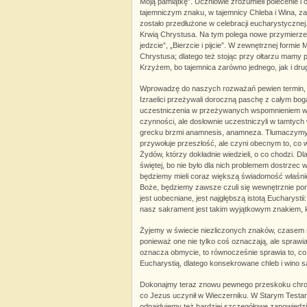
Moją pamiątkę”. Uczniowie zrozumieli polecenie i 
tajemniczym znaku, w tajemnicy Chleba i Wina, z
zostało przedłużone w celebracji eucharystycznej.
Krwią Chrystusa. Na tym polega nowe przymierze: 
jedzcie”, „Bierzcie i pijcie”. W zewnętrznej for
Chrystusa; dlatego też stojąc przy ołtarzu mamy p
Krzyżem, bo tajemnica zarówno jednego, jak i drug
Wprowadzę do naszych rozważań pewien termin, któ
Izraelici przeżywali doroczną paschę z całym bog
uczestniczenia w przeżywanych wspomnieniem wydar
czynności, ale dosłownie uczestniczyli w tamtych 
grecku brzmi anamnesis, anamneza. Tłumaczymy je
przywołuje przeszłość, ale czyni obecnym to, co
Żydów, którzy dokładnie wiedzieli, o co chodzi. D
świętej, bo nie było dla nich problemem dostrzec w
będziemy mieli coraz większą świadomość właśnie 
Boże, będziemy zawsze czuli się wewnętrznie poru
jest uobecniane, jest najgłębszą istotą Eucharyst
nasz sakrament jest takim wyjątkowym znakiem, k
Żyjemy w świecie niezliczonych znaków, czasem 
ponieważ one nie tylko coś oznaczają, ale sprawi
oznacza obmycie, to równocześnie sprawia to, co
Eucharystią, dlatego konsekrowane chleb i wino s
Dokonajmy teraz znowu pewnego przeskoku chronol
co Jezus uczynił w Wieczerniku. W Starym Testa
odnajdujemy też bardziej szczegółowe zapowiedzi