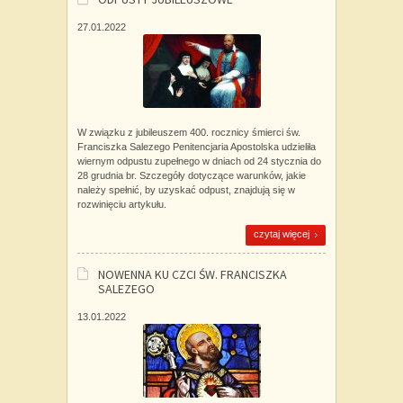
27.01.2022
W związku z jubileuszem 400. rocznicy śmierci św.
Franciszka Salezego Penitencjaria Apostolska udzieliła
wiernym odpustu zupełnego w dniach od 24 stycznia do
28 grudnia br. Szczegóły dotyczące warunków, jakie
należy spełnić, by uzyskać odpust, znajdują się w
rozwinięciu artykułu.
czytaj więcej
NOWENNA KU CZCI ŚW. FRANCISZKA
SALEZEGO
13.01.2022