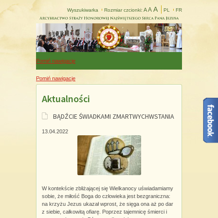
A
A
A
Wyszukiwarka
Rozmiar czcionki:
PL
FR
Pomiń nawigacje
Pomiń nawigacje
Aktualności
BĄDŹCIE ŚWIADKAMI ZMARTWYCHWSTANIA
13.04.2022
W kontekście zbliżającej się Wielkanocy uświadamiamy
sobie, że miłość Boga do człowieka jest bezgraniczna:
na krzyżu Jezus ukazał wprost, że sięga ona aż po dar
z siebie, całkowitą ofiarę. Poprzez tajemnicę śmierci i