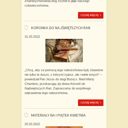
zmartwychwstania Bóg zszedł w głąb naszego
człowieczeństwa.
czytaj więcej
KORONKA DO NAJŚWIĘTSZYCH RAN
31.03.2022
„Chcę, aby za pomocą tego nabożeństwa były zbawione
nie tylko te dusze, z którymi żyjesz, ale i wiele innych” –
powiedział Pan Jezus do sługi Bożej s. Marii Marty
Chambon, przekazując jej słowa
Koronki do
Najświętszych Ran
. Zapraszamy do wspólnego
odprawienia tego nabożeństwa.
czytaj więcej
MATERIAŁY NA I PIĄTEK KWIETNIA
25.03.2022