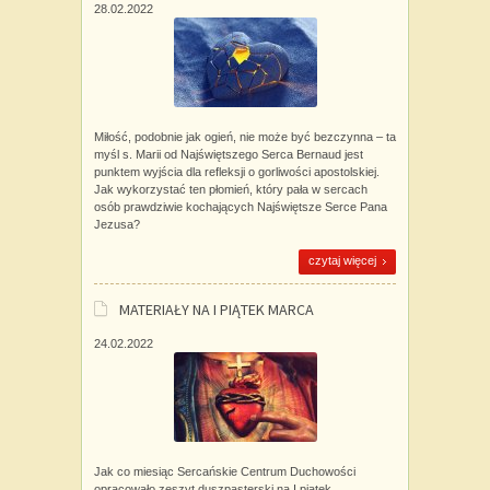
28.02.2022
Miłość, podobnie jak ogień, nie może być bezczynna – ta
myśl s. Marii od Najświętszego Serca Bernaud jest
punktem wyjścia dla refleksji o gorliwości apostolskiej.
Jak wykorzystać ten płomień, który pała w sercach
osób prawdziwie kochających Najświętsze Serce Pana
Jezusa?
czytaj więcej
MATERIAŁY NA I PIĄTEK MARCA
24.02.2022
Jak co miesiąc Sercańskie Centrum Duchowości
opracowało zeszyt duszpasterski na I piątek.