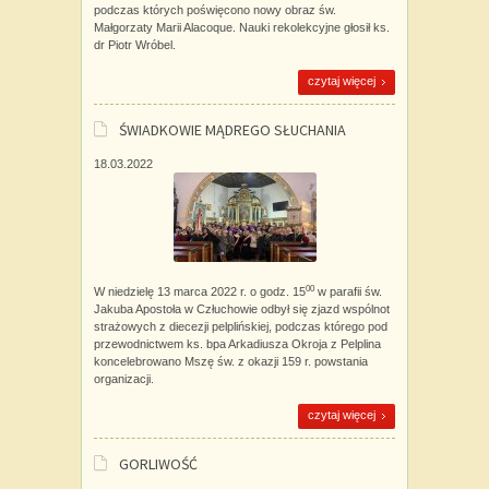
podczas których poświęcono nowy obraz św.
Małgorzaty Marii Alacoque. Nauki rekolekcyjne głosił ks.
dr Piotr Wróbel.
czytaj więcej
ŚWIADKOWIE MĄDREGO SŁUCHANIA
18.03.2022
00
W niedzielę 13 marca 2022 r. o godz. 15
w parafii św.
Jakuba Apostoła w Człuchowie odbył się zjazd wspólnot
strażowych z diecezji pelplińskiej, podczas którego pod
przewodnictwem ks. bpa Arkadiusza Okroja z Pelplina
koncelebrowano Mszę św. z okazji 159 r. powstania
organizacji.
czytaj więcej
GORLIWOŚĆ