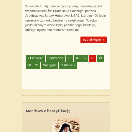
W sobotę 15 stycznia rozpoczynamy nowennę przed
wspomnieniem św. Franciszka Salezego, patrona
Arcybractwa Straży Honorowej NSPJ, którego 400-lecie
śmierci w tym roku będziemy celebrować. W roku
jubileuszowym warto lepiej poznać tego świętego,
którego ogłoszono doktorem Kościoła.
czytaj więcej
« Pierwsze
Poprzednie
15
16
17
18
19
20
21
Następne
Ostatnie »
Modlitwa o beatyfikację