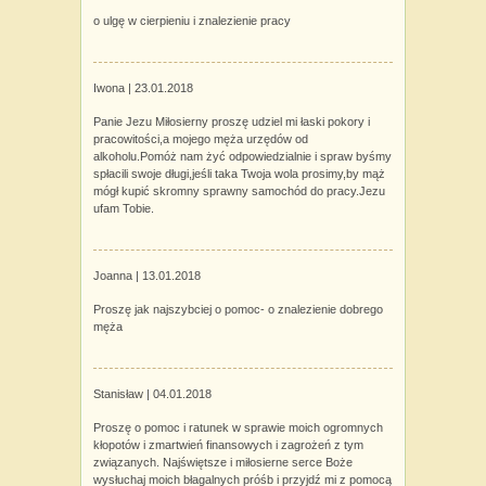
o ulgę w cierpieniu i znalezienie pracy
Iwona |
23.01.2018
Panie Jezu Miłosierny proszę udziel mi łaski pokory i
pracowitości,a mojego męża urzędów od
alkoholu.Pomóż nam żyć odpowiedzialnie i spraw byśmy
spłacili swoje długi,jeśli taka Twoja wola prosimy,by mąż
mógł kupić skromny sprawny samochód do pracy.Jezu
ufam Tobie.
Joanna |
13.01.2018
Proszę jak najszybciej o pomoc- o znalezienie dobrego
męża
Stanisław |
04.01.2018
Proszę o pomoc i ratunek w sprawie moich ogromnych
kłopotów i zmartwień finansowych i zagrożeń z tym
związanych. Najświętsze i miłosierne serce Boże
wysłuchaj moich błagalnych próśb i przyjdź mi z pomocą