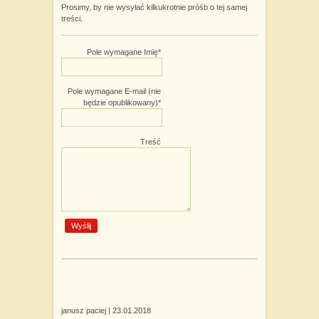
Prosimy, by nie wysyłać kilkukrotnie próśb o tej samej
treści.
Pole wymagane
Imię
*
Pole wymagane
E-mail (nie
będzie opublikowany)
*
Treść
janusz paciej |
23.01.2018