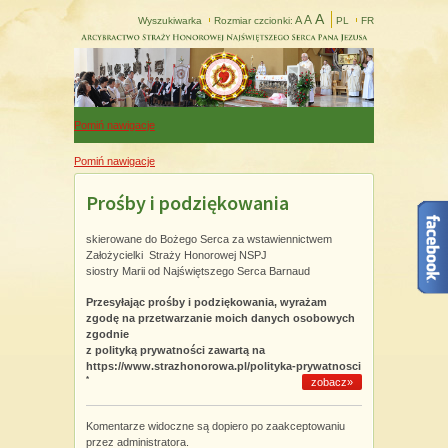
A
A
A
Wyszukiwarka
Rozmiar czcionki:
PL
FR
Pomiń nawigacje
Pomiń nawigacje
Prośby i podziękowania
skierowane do Bożego Serca za wstawiennictwem
Założycielki Straży Honorowej NSPJ
siostry Marii od Najświętszego Serca Barnaud
Przesyłając prośby i podziękowania, wyrażam
zgodę na przetwarzanie moich danych osobowych
zgodnie
z polityką prywatności zawartą na
https://www.strazhonorowa.pl/polityka-prywatnosci
*
zobacz»
Komentarze widoczne są dopiero po zaakceptowaniu
przez administratora.