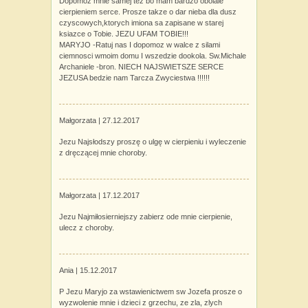
Dopomoz mnie samej tez bo mam bardzo obolale
cierpieniem serce. Prosze takze o dar nieba dla dusz
czyscowych,ktorych imiona sa zapisane w starej
ksiazce o Tobie. JEZU UFAM TOBIE!!!
MARYJO -Ratuj nas I dopomoz w walce z silami
ciemnosci wmoim domu I wszedzie dookola. Sw.Michale
Archaniele -bron. NIECH NAJSWIETSZE SERCE
JEZUSA bedzie nam Tarcza Zwyciestwa !!!!!!
Małgorzata |
27.12.2017
Jezu Najsłodszy proszę o ulgę w cierpieniu i wyleczenie
z dręczącej mnie choroby.
Małgorzata |
17.12.2017
Jezu Najmiłosierniejszy zabierz ode mnie cierpienie,
ulecz z choroby.
Ania |
15.12.2017
P Jezu Maryjo za wstawienictwem sw Jozefa prosze o
wyzwolenie mnie i dzieci z grzechu, ze zla, zlych