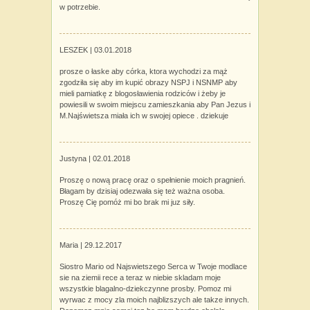
w potrzebie.
LESZEK |
03.01.2018
prosze o łaske aby córka, ktora wychodzi za mąż
zgodziła się aby im kupić obrazy NSPJ i NSNMP aby
mieli pamiatkę z blogosławienia rodziców i żeby je
powiesili w swoim miejscu zamieszkania aby Pan Jezus i
M.Najświetsza miała ich w swojej opiece . dziekuje
Justyna |
02.01.2018
Proszę o nową pracę oraz o spełnienie moich pragnień.
Błagam by dzisiaj odezwała się też ważna osoba.
Proszę Cię pomóż mi bo brak mi juz siły.
Maria |
29.12.2017
Siostro Mario od Najswietszego Serca w Twoje modlace
sie na ziemii rece a teraz w niebie skladam moje
wszystkie blagalno-dziekczynne prosby. Pomoz mi
wyrwac z mocy zla moich najblizszych ale takze innych.