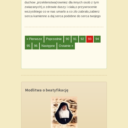
duchow ,przeklenstwa(rowniez dla innych osob z tym
zwiazanych),o zdrowie duszy i ciala,o przywrocenie
wszystkiego co w nas umarlo a co zlo zabralo,zabierz
serca kamienne a daj serca podobne do serca twojego
« Pierwsze
Poprzednie
90
91
92
93
94
95
96
Następne
Ostatnie »
Modlitwa o beatyfikację