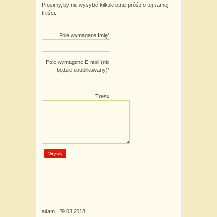
Prosimy, by nie wysyłać kilkukrotnie próśb o tej samej
treści.
Pole wymagane
Imię
*
Pole wymagane
E-mail (nie
będzie opublikowany)
*
Treść
adam |
29.03.2018