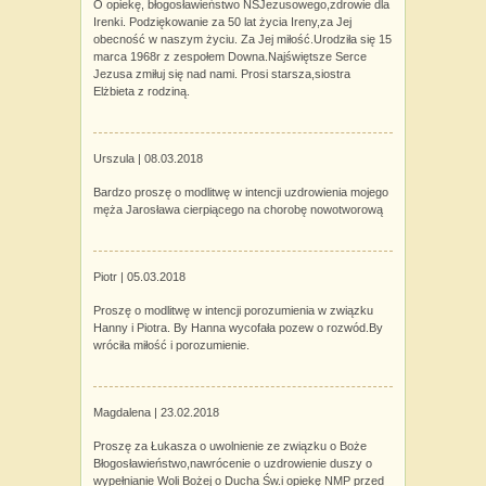
O opiekę, błogosławieństwo NSJezusowego,zdrowie dla
Irenki. Podziękowanie za 50 lat życia Ireny,za Jej
obecność w naszym życiu. Za Jej miłość.Urodziła się 15
marca 1968r z zespołem Downa.Najświętsze Serce
Jezusa zmiłuj się nad nami. Prosi starsza,siostra
Elżbieta z rodziną.
Urszula |
08.03.2018
Bardzo proszę o modlitwę w intencji uzdrowienia mojego
męża Jarosława cierpiącego na chorobę nowotworową
Piotr |
05.03.2018
Proszę o modlitwę w intencji porozumienia w związku
Hanny i Piotra. By Hanna wycofała pozew o rozwód.By
wróciła miłość i porozumienie.
Magdalena |
23.02.2018
Proszę za Łukasza o uwolnienie ze związku o Boże
Błogosławieństwo,nawrócenie o uzdrowienie duszy o
wypełnianie Woli Bożej o Ducha Św.i opiekę NMP przed