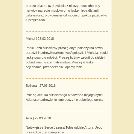
prosze o laske uzdrowienia z nieczystosci choroby
nerwicy natrecte myslowych o laske nieba dla ani i
gabrysi oraz o uwolnienie od mocnych pokus przeciwko
1 przykazaniu
Michał |
28.03.2018
Panie Jezu Miłosierny proszę abyś połączył na nowo,
odrodził i uzdrowił małżeństwo Agnieszki i Michała, zesłał
łaskę powrotu miłości. Proszę byśmy wrócili do siebie i
odbudowali nasze małżeństwo. Proszę o łaskę
pojednania, przebaczenia i opamiętania.
Bożena |
27.03.2018
Proszę Jezusa Miłosiernego o nawróce mojego syna
Adama,o uzdrowienie jego duszy i o pokój jego serca
Asia |
22.03.2018
Najświętsze Serce Jezusa Tobie oddaję Artura, Jego
przeszłość, teraźniejszość