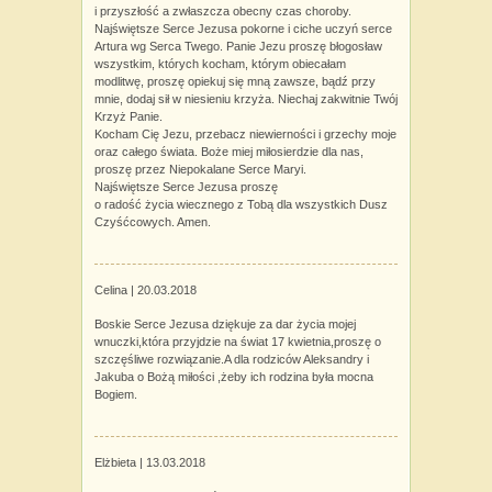
i przyszłość a zwłaszcza obecny czas choroby.
Najświętsze Serce Jezusa pokorne i ciche uczyń serce
Artura wg Serca Twego. Panie Jezu proszę błogosław
wszystkim, których kocham, którym obiecałam
modlitwę, proszę opiekuj się mną zawsze, bądź przy
mnie, dodaj sił w niesieniu krzyża. Niechaj zakwitnie Twój
Krzyż Panie.
Kocham Cię Jezu, przebacz niewierności i grzechy moje
oraz całego świata. Boże miej miłosierdzie dla nas,
proszę przez Niepokalane Serce Maryi.
Najświętsze Serce Jezusa proszę
o radość życia wiecznego z Tobą dla wszystkich Dusz
Czyśćcowych. Amen.
Celina |
20.03.2018
Boskie Serce Jezusa dziękuje za dar życia mojej
wnuczki,która przyjdzie na świat 17 kwietnia,proszę o
szczęśliwe rozwiązanie.A dla rodziców Aleksandry i
Jakuba o Bożą miłości ,żeby ich rodzina była mocna
Bogiem.
Elżbieta |
13.03.2018