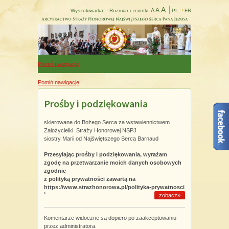
A
A
A
Wyszukiwarka
Rozmiar czcionki:
PL
FR
Pomiń nawigacje
Pomiń nawigacje
Prośby i podziękowania
skierowane do Bożego Serca za wstawiennictwem
Założycielki Straży Honorowej NSPJ
siostry Marii od Najświętszego Serca Barnaud
Przesyłając prośby i podziękowania, wyrażam
zgodę na przetwarzanie moich danych osobowych
zgodnie
z polityką prywatności zawartą na
https://www.strazhonorowa.pl/polityka-prywatnosci
*
zobacz»
Komentarze widoczne są dopiero po zaakceptowaniu
przez administratora.