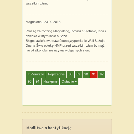
wszelkim złem.
Magdalena |
23.02.2018
Proszę za rodzinę Magdalenę,Tomasza,Stefanie,Jana i
dziecko w mym łonie o Boże
Błogosławieństwo,nawrócenie,wypełnianie Woli Bożej,o
Ducha Św.o opiekę NMP przed wszelkim złem by mąż
nie pił alkoholu i nie używał wulgarnych słów.
« Pierwsze
Poprzednie
88
89
90
91
92
93
94
Następne
Ostatnie »
Modlitwa o beatyfikację