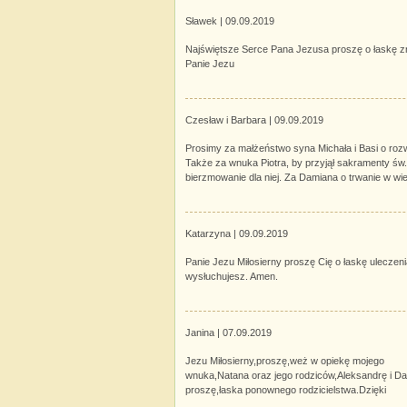
Sławek |
09.09.2019
Najświętsze Serce Pana Jezusa proszę o łaskę zna
Panie Jezu
Czesław i Barbara |
09.09.2019
Prosimy za małżeństwo syna Michała i Basi o rozwi
Także za wnuka Piotra, by przyjął sakramenty św.
bierzmowanie dla niej. Za Damiana o trwanie w wi
Katarzyna |
09.09.2019
Panie Jezu Miłosierny proszę Cię o łaskę uleczeni
wysłuchujesz. Amen.
Janina |
07.09.2019
Jezu Miłosierny,proszę,weż w opiekę mojego
wnuka,Natana oraz jego rodziców,Aleksandrę i Da
proszę,łaska ponownego rodzicielstwa.Dzięki