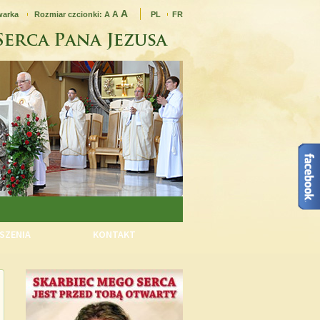
A
A
warka
Rozmiar czcionki:
A
PL
FR
SZENIA
KONTAKT