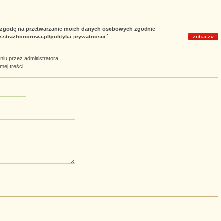
m zgodę na przetwarzanie moich danych osobowych zgodnie
*
w.strazhonorowa.pl/polityka-prywatnosci
zobacz»
iu przez administratora.
amej treści.