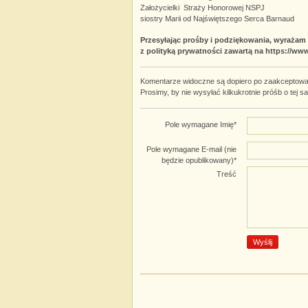
Założycielki Straży Honorowej NSPJ
siostry Marii od Najświętszego Serca Barnaud
Przesyłając prośby i podziękowania, wyraża
z polityką prywatności zawartą na https://ww
Komentarze widoczne są dopiero po zaakceptowan
Prosimy, by nie wysyłać kilkukrotnie próśb o tej s
Pole wymagane
Imię
*
Pole wymagane
E-mail (nie
będzie opublikowany)
*
Treść