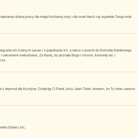
lezienia dobrej pracy dla mojej Kochanej żony i dla mnie.Niech się wypełnia Twoja wola
ązanie ich trudnych spraw i o pojednanie ich. a także o powrót do Kościoła Katolickiego.
 i sakrament małżeństwa. Za Kasię, by poznała Boga i chrzest, komunię św. i
erze.
a z depresji dla Krystyny. Dziękuję Ci Panie Jezu, ufam Tobie, bowiem, że Ty mnie zawsze
niela.Obdarz ich,