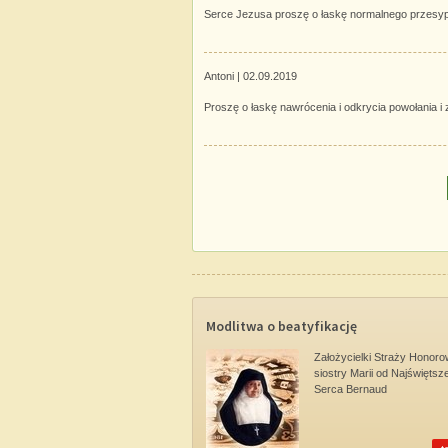
Serce Jezusa proszę o łaskę normalnego przesypi
Antoni |
02.09.2019
Proszę o łaskę nawrócenia i odkrycia powołania i
Modlitwa o beatyfikację
Założycielki Straży Honoro
siostry Marii od Najświętsz
Serca Bernaud