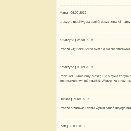
Marta |
06.09.2019
proszę o modlitwę za spokój duszy zmarłej mamy
Katarzyna |
06.09.2019
Proszę Cię Boże Serce bym się nie rozchorowała.
Katarzyna |
05.09.2019
Panie Jezu Miłosierny proszę Cię o żywą za tym m
inne małżeństwo też scaliłeś. Wierzę, że to też oc
Daniela |
04.09.2019
Prosze o zdrowie i dobre wyniki badań mojego bra
Piotr |
02.09.2019