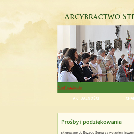
Pomiń nawigacje
AKTUALNOŚCI
CHAR
Prośby i podziękowania
Pomiń nawigacje
skierowane do Bożego Serca za wstawiennictwe