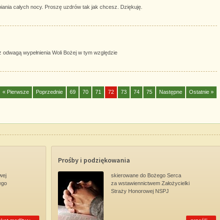
ania całych nocy. Proszę uzdrów tak jak chcesz. Dziękuję.
 z odwagą wypełnienia Woli Bożej w tym względzie
« Pierwsze
Poprzednie
69
70
71
72
73
74
75
Następne
Ostatnie »
Prośby i podziękowania
wej
skierowane do Bożego Serca
ego
za wstawiennictwem Założycielki
Straży Honorowej NSPJ