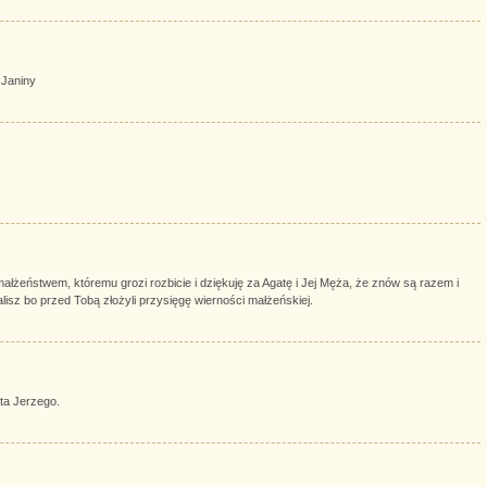
 Janiny
ałżeństwem, któremu grozi rozbicie i dziękuję za Agatę i Jej Męża, że znów są razem i
alisz bo przed Tobą złożyli przysięgę wierności małżeńskiej.
ta Jerzego.