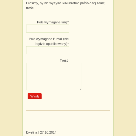
Prosimy, by nie wysyłać kilkukrotnie próśb o tej samej
treści.
Pole wymagane
Imię
*
Pole wymagane
E-mail (nie
będzie opublikowany)
*
Treść
Ewelina |
27.10.2014