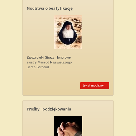
Modlitwa o beatyfikację
Założycielki Straży Honorowej
siostry Marii od Najświętszego
Serca Bernaud
tekst modlitwy
Prośby i podziękowania