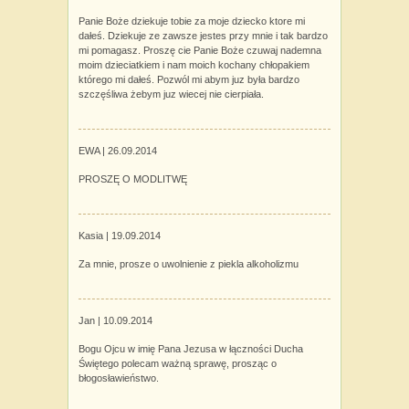
Panie Boże dziekuje tobie za moje dziecko ktore mi
dałeś. Dziekuje ze zawsze jestes przy mnie i tak bardzo
mi pomagasz. Proszę cie Panie Boże czuwaj nademna
moim dzieciatkiem i nam moich kochany chłopakiem
którego mi dałeś. Pozwól mi abym juz była bardzo
szczęśliwa żebym juz wiecej nie cierpiała.
EWA |
26.09.2014
PROSZĘ O MODLITWĘ
Kasia |
19.09.2014
Za mnie, prosze o uwolnienie z piekla alkoholizmu
Jan |
10.09.2014
Bogu Ojcu w imię Pana Jezusa w łączności Ducha
Świętego polecam ważną sprawę, prosząc o
błogosławieństwo.