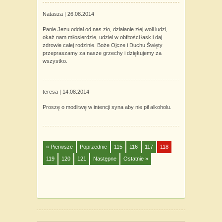
Natasza |
26.08.2014
Panie Jezu oddal od nas zło, działanie złej woli ludzi,
okaż nam miłosierdzie, udziel w obfitości łask i daj
zdrowie całej rodzinie. Boże Ojcze i Duchu Święty
przepraszamy za nasze grzechy i dziękujemy za
wszystko.
teresa |
14.08.2014
Proszę o modlitwę w intencji syna aby nie pił alkoholu.
« Pierwsze
Poprzednie
115
116
117
118
119
120
121
Następne
Ostatnie »