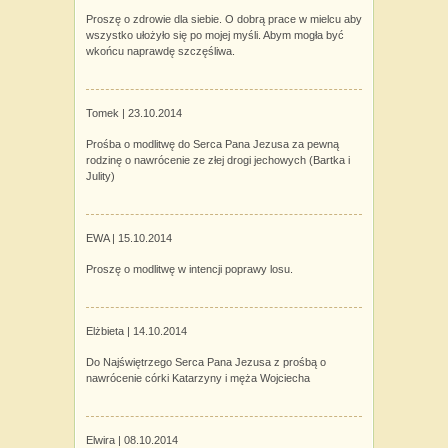
Proszę o zdrowie dla siebie. O dobrą prace w mielcu aby
wszystko ułożyło się po mojej myśli. Abym mogła być
wkońcu naprawdę szczęśliwa.
Tomek |
23.10.2014
Prośba o modlitwę do Serca Pana Jezusa za pewną
rodzinę o nawrócenie ze złej drogi jechowych (Bartka i
Julity)
EWA |
15.10.2014
Proszę o modlitwę w intencji poprawy losu.
Elżbieta |
14.10.2014
Do Najświętrzego Serca Pana Jezusa z prośbą o
nawrócenie córki Katarzyny i męża Wojciecha
Elwira |
08.10.2014