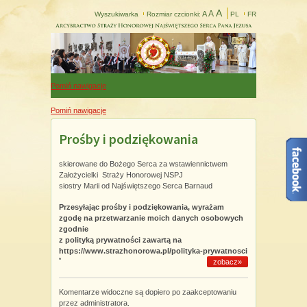
A
A
A
Wyszukiwarka
Rozmiar czcionki:
PL
FR
Pomiń nawigacje
Pomiń nawigacje
Prośby i podziękowania
skierowane do Bożego Serca za wstawiennictwem
Założycielki Straży Honorowej NSPJ
siostry Marii od Najświętszego Serca Barnaud
Przesyłając prośby i podziękowania, wyrażam
zgodę na przetwarzanie moich danych osobowych
zgodnie
z polityką prywatności zawartą na
https://www.strazhonorowa.pl/polityka-prywatnosci
*
zobacz»
Komentarze widoczne są dopiero po zaakceptowaniu
przez administratora.