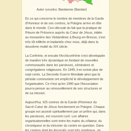
Autor rysunku: Bastianow (Bastian)
En ce qui concerne le nombre de membres de la Garde
d'Honneur et de ses centres, la Pologne arrive en tête
dans le monde. Ceci découle du fait que la pratique de
l'Heure de Présence auprès du Cœur de Jésus, initiée
au monastère des Visitandines à Bourg-en-Bresse, s'est
très tôt infiltrée et implantée chez nous, déjà dans la
deuxième moitié du XIX siècle.
La Confrérie, et ensuite l'Archiconfrérie s'est développée
de manière très dynamique en fondant de nouvelles
communautés dans les paroisses, séminaires et
congrégations religieuses. En 1949, il en existe plus de
sept cents. La Seconde Guerre Mondiale ainsi que la
période communiste ont empêché le développement de
l'organisation. Ce n'est qu'en 1990 que l'Association
pourra penser au renouvellement de ses structures et
de sa mission.
Aujourd'hui, 425 centres de la Garde d'Honneur du
Sacré-Cœur de Jésus fonctionnent en Pologne. Chaque
groupe est assisté spirituellement par un prêtre qui, dans
les paroisses, est souvent curé. Les affaires
organisationnelles sont entre les mains du zélateur, du
chroniqueur et du trésorier du centre en question. Dans
les centres dont les Associés sont très nombreux, on