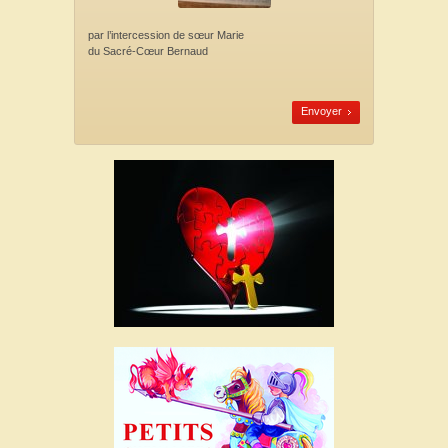
par l’intercession
de sœur Marie
du Sacré-Cœur Bernaud
Envoyer