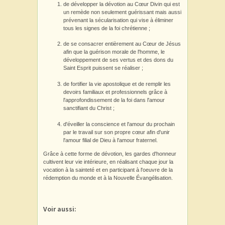
de développer la dévotion au Cœur Divin qui est
un remède non seulement guérissant mais aussi
prévenant la sécularisation qui vise à éliminer
tous les signes de la foi chrétienne ;
de se consacrer entièrement au Cœur de Jésus
afin que la guérison morale de l'homme, le
développement de ses vertus et des dons du
Saint Esprit puissent se réaliser ;
de fortifier la vie apostolique et de remplir les
devoirs familiaux et professionnels grâce à
l'approfondissement de la foi dans l'amour
sanctifiant du Christ ;
d'éveiller la conscience et l'amour du prochain
par le travail sur son propre cœur afin d'unir
l'amour filial de Dieu à l'amour fraternel.
Grâce à cette forme de dévotion, les gardes d'honneur
cultivent leur vie intérieure, en réalisant chaque jour la
vocation à la sainteté et en participant à l'oeuvre de la
rédemption du monde et à la Nouvelle Évangélisation.
Voir aussi: