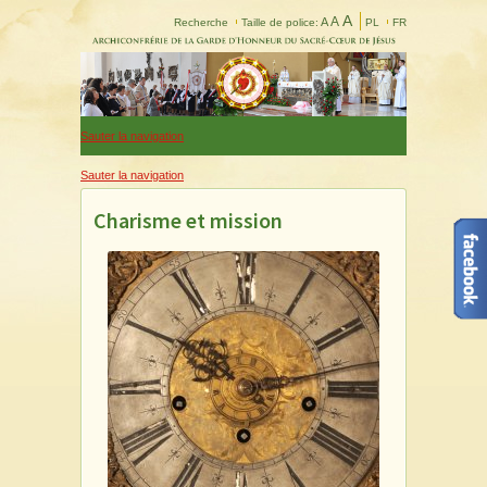
A
A
A
Recherche
Taille de police:
PL
FR
Sauter la navigation
Sauter la navigation
Charisme et mission