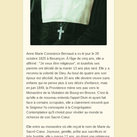
Anne Marie Constance Bernaud a vu le jour le 28
octobre 1825 à Besançon. À l'âge de cinq ans, elle a
affirmé : "Je veux être religieuse", et toutefois ses
parents ont décidé de la marier 13 ans plus tard. Elle y a
reconnu la volonté de Dieu. Au bout de quatre ans son
époux est décédé. Ayant 20 ans elle devient veuve sans
enfants qui ne pense plus à ses désirs d'enfance, mais
en juin 1849, la Providence mène ses pas vers le
Monastère de la Visitation de Bourg-en-Bresse. C'est là
qu'elle a de nouveau entendu l'appel Divin et ayant fait
face à certains scrupules, elle a clairement ressenti que
le Seigneur l'a convoquée à la Congrégation
Contemplative qu'Il choisit pour révéler au monde la
richesse de son Sacré-Cœur.
Elle entre au monastère où elle reçoit le nom de Marie du
Sacré-Cœur. Joyeuse, gentille, prête aux sacrifices et
très humble, elle y passe 12 ans, en étant une religieuse