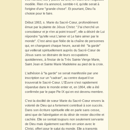
modèle. Rien n'a annoncé, semble-t-il, qu'elle serait à
l'origine d'une "grande chose". Et pourtant, Dieu l'a
choisie pour le faire.
Début 1863, s. Marie du Sacré-Cœur, profondément
émue par la plainte de Jésus Christ: "J'ai cherché un
consolateur et je n'en ai point trouvé", elle a désiré de Lui
répondre "qu'elle veut L'aimer et Le faire aimer par le
monde". C'est ainsi que l'idée de la chaîne de personnes
qui, en changeant chaque heure, aurait été "la garde"
qui veillerait spirituellement auprès du Sacré-Cœur de
Jésus sans se distraire de leurs occupations
quotidiennes, à l'instar de la Très Sainte Vierge Marie,
Saint Jean et Sainte Marie Madeleine au pied de la croix.
L'adhésion à "la garde" se serait manifestée par une
inscription sur un "cadran", au centre duquel il se
trouverait le Sacré-Cœur. L'Œuvre s'est rapidement
répandue dans le monde entier et, en 1864, elle a été
confirmée par le pape Pie IX qui en est devenu membre.
C'est la docilité de sœur Marie du Sacré-Cœur envers la
volonté de Dieu qui a fortement contribué à son succès.
Dans son écriture spirituelle elle en parle sans cesse,
ainsi que de l'abnégation et du désir de rester discrète et
cachée. Elle se sentait toujours non seulement servante
de Dieu mais également sacrifice en union avec le
Christ, offert pour le salut du monde. Elle a transmis