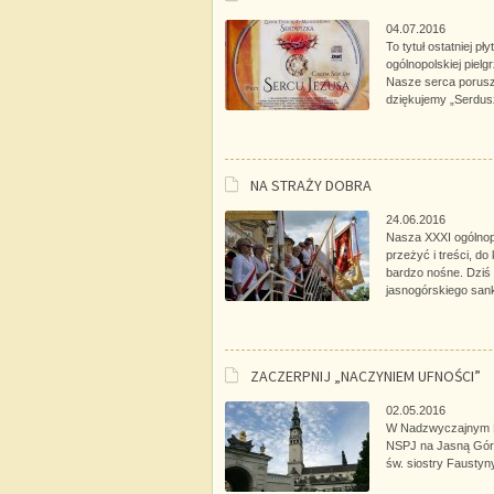
04.07.2016
To tytuł ostatniej 
ogólnopolskiej piel
Nasze serca porus
dziękujemy „Serdus
NA STRAŻY DOBRA
24.06.2016
Nasza XXXI ogólnopo
przeżyć i treści, do
bardzo nośne. Dziś
jasnogórskiego sank
ZACZERPNIJ „NACZYNIEM UFNOŚCI”
02.05.2016
W Nadzwyczajnym Ro
NSPJ na Jasną Górę 
św. siostry Faustyn