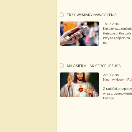
TRZY WYMIARY NAWRÓCENIA
18.02.2016
Kościół, szczególni
Katechizm Kościoła 
krzyża i pójścia za
na
MIŁOSIERNI JAK SERCE JEZUSA
22.01.2016
Niech w Nowym Roku
Z radością rozpocz
wraz z ustanowienie
Bożego.