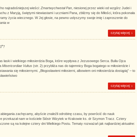
ho najradośniejszej wieści:
Zmartwychwstał Pan
, niesionej przez wieki od wzgórz Judei i
duchu z Maryją, świętymi niewiastami i uczniami Pana, zbliżmy się do Miłości, która pokonała
bramy życia wiecznego. W Jej głosie, na pewno usłyszymy swoje imię i zaproszenie do
ania w
czytaj więcej
I"?
 łaski i wielkiego miłosierdzia Boga, które wypływa z Jezusowego Serca. Bulla Ojca
ka
Misericordiae Vultus
(str. 2) przybliża nas do tajemnicy Boga bogatego w miłosierdzie i
awania się miłosiernymi. „Błogosławieni miłosierni, albowiem oni miłosierdzia dostąpią” – to
sławieństwo
czytaj więcej
abiegania zachęcamy, abyście znaleźli odrobinę czasu, by powrócić do nauk
re przekazał nam w kościele Sióstr Wizytek w Krakowie ks. dr Szymon Tracz. Cztery
zone są na kolejne cztery dni Wielkiego Postu. Tematy rozważań jak najbardziej aktualne: