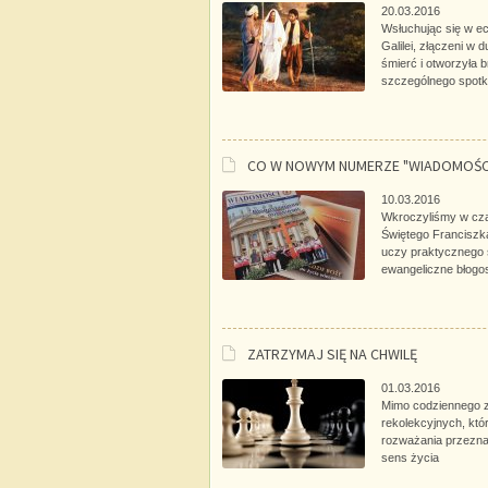
20.03.2016
Wsłuchując się w ec
Galilei, złączeni w 
śmierć i otworzyła 
szczególnego spotk
CO W NOWYM NUMERZE "WIADOMOŚC
10.03.2016
Wkroczyliśmy w czas
Świętego Francisz
uczy praktycznego st
ewangeliczne błogo
ZATRZYMAJ SIĘ NA CHWILĘ
01.03.2016
Mimo codziennego z
rekolekcyjnych, któ
rozważania przeznac
sens życia