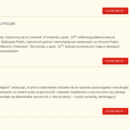
czytaj więcej
U POLSKI
00
dy rozpoczną się w czwartek 14 kwietnia o godz. 15
celebracją jubileuszową na
 Episkopat Polski, zaproszeni goście i wierni będą tam dziękować za Chrzest Polski,
00
Mieszko i Dobrawa”. Wcześniej, o godz. 11
, biskupi uczestniczyć mają w obradach
nieźnieńskim
czytaj więcej
egłość” wskazuje, że jest to dobrowolne uniżanie się do sposobu postrzegania i woli drugiej
gnowanie ze swoich praw na jej korzyść i dawanie świadectwa o wyrzeczeniu się samego
 wydaje się diametralnie sprzeczne z naszą naturą – często wyniosłą, dominującą i
czytaj więcej