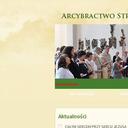
Pomiń nawigacje
AKTUALNOŚCI
CHAR
Aktualności
Pomiń nawigacje
CAŁYM SERCEM PRZY SERCU JEZUSA