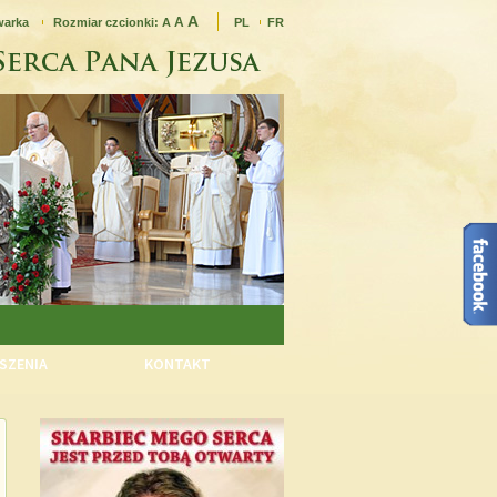
A
A
warka
Rozmiar czcionki:
A
PL
FR
SZENIA
KONTAKT