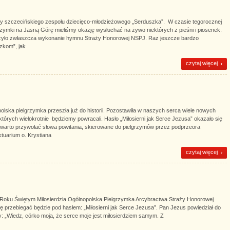
płyty szczecińskiego zespołu dziecięco-młodzieżowego „Serduszka”. W czasie tegorocznej
grzymki na Jasną Górę mieliśmy okazję wysłuchać na żywo niektórych z pieśni i piosenek.
zyło zwłaszcza wykonanie hymnu Straży Honorowej NSPJ. Raz jeszcze bardzo
zkom”, jak
czytaj więcej
lska pielgrzymka przeszła już do historii. Pozostawiła w naszych serca wiele nowych
 których wielokrotnie będziemy powracali. Hasło „Miłosierni jak Serce Jezusa” okazało się
 warto przywołać słowa powitania, skierowane do pielgrzymów przez podprzeora
tuarium o. Krystiana
czytaj więcej
ku Świętym Miłosierdzia Ogólnopolska Pielgrzymka Arcybractwa Straży Honorowej
przebiegać będzie pod hasłem: „Miłosierni jak Serce Jezusa”. Pan Jezus powiedział do
y: „Wiedz, córko moja, że serce moje jest miłosierdziem samym. Z