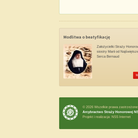
Modlitwa o beatyfikację
Założycielki Straży Honoro
siostry Marii od Najświętsz
Serca Bernaud
t
© 2026 Wszelkie prawa zastrzeżone
Arcybractwo Straży Honorowej N
Projekt i realizacja:
NSS Internet