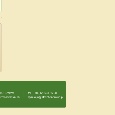
142 Kraków
tel.: +48 (12) 631 86 20
 Krowoderska 16
dyrekcja@strazhonorowa.pl