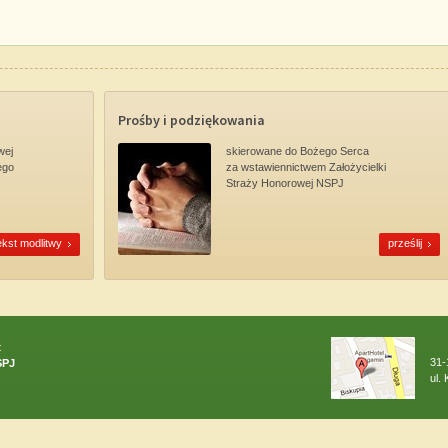
Prośby i podziękowania
wej
skierowane do Bożego Serca
ego
za wstawiennictwem Założycielki
Straży Honorowej NSPJ
ekst modlitwy
prześlij
:
31-
SPJ
ul.