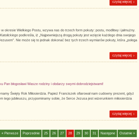
czytaj więcej
e w okresie Wielkiego Postu, wzywa nas do trzech form pokuty: postu, modlitwy i jałmużny
.
Katolickiego
podkreśla, iż „Najpewniejszą drogą pokuty jest wzięcie każdego dnia swojego
 Jezusem”. Nie może się to jednak dokonać bez tych trzech wymiarów pokuty, która „polega
czytaj więcej
 Pan błogosławi Wasze rodziny i obdarzy swymi dobrodziejstwami!
ynamy Święty Rok Miłosierdzia. Papież Franciszek ofiarował nam cudowny prezent, gdyż
m tego jubileuszu, przypominamy sobie, że Serce Jezusa jest wizerunkiem miłosierdzia
czytaj więcej
« Pierwsze
Poprzednie
25
26
27
28
29
30
31
Następne
Ostatnie »