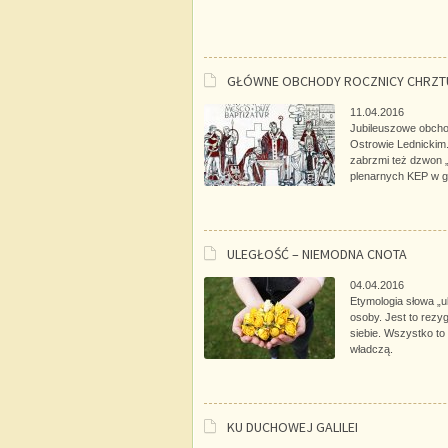
GŁÓWNE OBCHODY ROCZNICY CHRZT
11.04.2016
Jubileuszowe obcho
Ostrowie Lednickim.
zabrzmi też dzwon „
plenarnych KEP w g
ULEGŁOŚĆ – NIEMODNA CNOTA
04.04.2016
Etymologia słowa „ul
osoby. Jest to rezy
siebie. Wszystko to
władczą.
KU DUCHOWEJ GALILEI