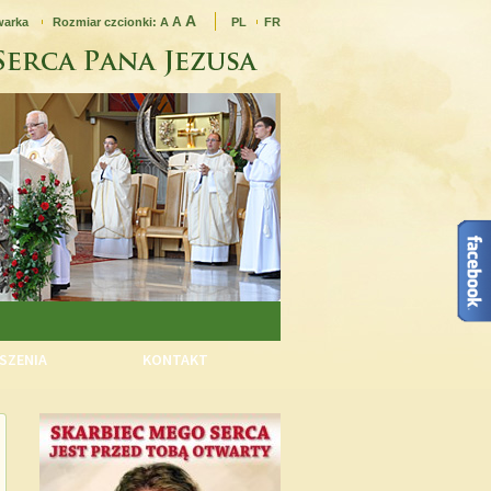
A
A
warka
Rozmiar czcionki:
A
PL
FR
SZENIA
KONTAKT