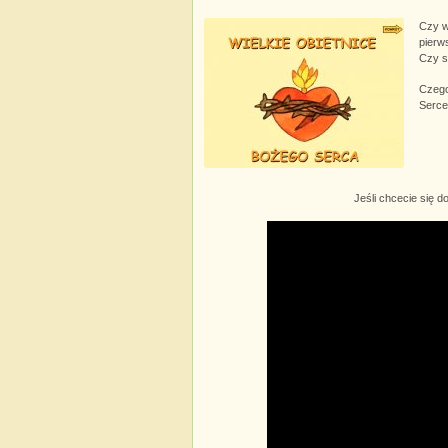
Czy w
pierw
Czy s
Czego
Serc
Jeśli chcecie się d