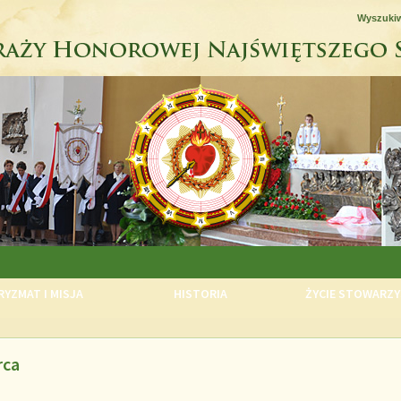
Wyszuki
YZMAT I MISJA
HISTORIA
ŻYCIE STOWARZY
rca