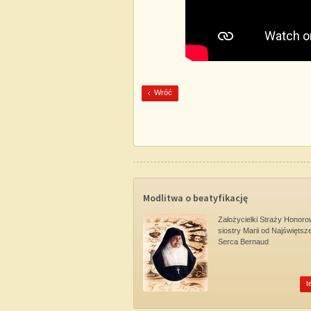
Wróć
Modlitwa o beatyfikację
Założycielki Straży Honoro
siostry Marii od Najświętsz
Serca Bernaud
t