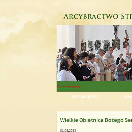
Pomiń nawigacje
AKTUALNOŚCI
CHAR
Wielkie Obietnice Bożego Se
Pomiń nawigacje
01.06.2023