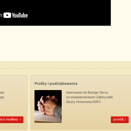
Prośby i podziękowania
wej
skierowane do Bożego Serca
ego
za wstawiennictwem Założycielki
Straży Honorowej NSPJ
ekst modlitwy
prześlij