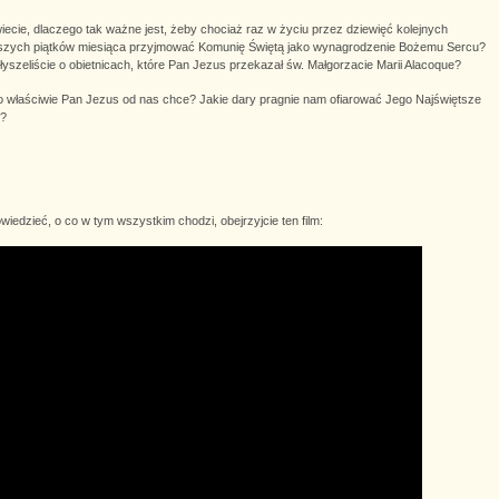
iecie, dlaczego tak ważne jest, żeby chociaż raz w życiu przez dziewięć kolejnych
szych piątków miesiąca przyjmować Komunię Świętą jako wynagrodzenie Bożemu Sercu?
łyszeliście o obietnicach, które Pan Jezus przekazał św. Małgorzacie Marii Alacoque?
 właściwie Pan Jezus od nas chce? Jakie dary pragnie nam ofiarować Jego Najświętsze
e?
owiedzieć, o co w tym wszystkim chodzi, obejrzyjcie ten film: