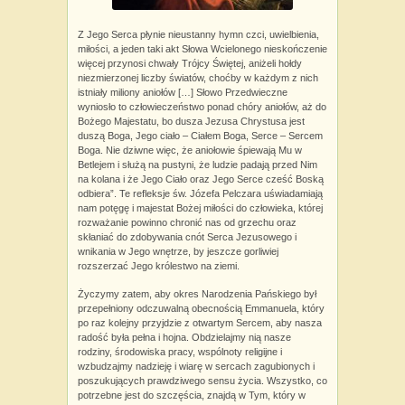
Z Jego Serca płynie nieustanny hymn czci, uwielbienia,
miłości, a jeden taki akt Słowa Wcielonego nieskończenie
więcej przynosi chwały Trójcy Świętej, aniżeli hołdy
niezmierzonej liczby światów, choćby w każdym z nich
istniały miliony aniołów […] Słowo Przedwieczne
wyniosło to człowieczeństwo ponad chóry aniołów, aż do
Bożego Majestatu, bo dusza Jezusa Chrystusa jest
duszą Boga, Jego ciało – Ciałem Boga, Serce – Sercem
Boga. Nie dziwne więc, że aniołowie śpiewają Mu w
Betlejem i służą na pustyni, że ludzie padają przed Nim
na kolana i że Jego Ciało oraz Jego Serce cześć Boską
odbiera”. Te refleksje św. Józefa Pelczara uświadamiają
nam potęgę i majestat Bożej miłości do człowieka, której
rozważanie powinno chronić nas od grzechu oraz
skłaniać do zdobywania cnót Serca Jezusowego i
wnikania w Jego wnętrze, by jeszcze gorliwiej
rozszerzać Jego królestwo na ziemi.
Życzymy zatem, aby okres Narodzenia Pańskiego był
przepełniony odczuwalną obecnością Emmanuela, który
po raz kolejny przyjdzie z otwartym Sercem, aby nasza
radość była pełna i hojna. Obdzielajmy nią nasze
rodziny, środowiska pracy, wspólnoty religijne i
wzbudzajmy nadzieję i wiarę w sercach zagubionych i
poszukujących prawdziwego sensu życia. Wszystko, co
potrzebne jest do szczęścia, znajdą w Tym, który w