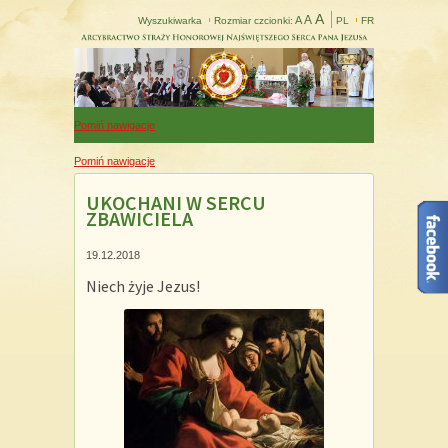
A
A
A
Wyszukiwarka
Rozmiar czcionki:
PL
FR
Pomiń nawigacje
Pomiń nawigacje
UKOCHANI W SERCU
ZBAWICIELA
19.12.2018
Niech żyje Jezus!