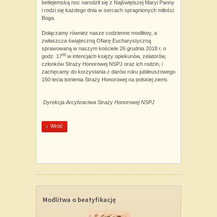
betlejemską noc narodził się z Najświętszej Maryi Panny
i rodzi się każdego dnia w sercach spragnionych miłości
Boga.
Dołączamy również nasze codzienne modlitwy, a
zwłaszcza świąteczną Ofiarę Eucharystyczną
sprawowaną w naszym kościele 26 grudnia 2018 r. o
00
godz. 17
w intencjach księży opiekunów, zelatorów,
członków Straży Honorowej NSPJ oraz ich rodzin, i
zachęcamy do korzystania z darów roku jubileuszowego
150-lecia istnienia Straży Honorowej na polskiej ziemi.
Dyrekcja Arcybractwa Straży Honorowej NSPJ
Wróć
Modlitwa o beatyfikację