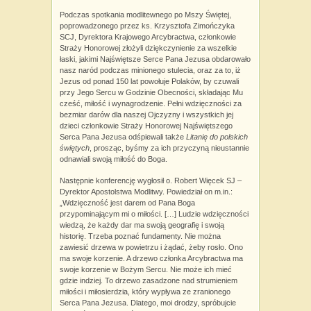
Podczas spotkania modlitewnego po Mszy Świętej,
poprowadzonego przez ks. Krzysztofa Zimończyka
SCJ, Dyrektora Krajowego Arcybractwa, członkowie
Straży Honorowej złożyli dziękczynienie za wszelkie
łaski, jakimi Najświętsze Serce Pana Jezusa obdarowało
nasz naród podczas minionego stulecia, oraz za to, iż
Jezus od ponad 150 lat powołuje Polaków, by czuwali
przy Jego Sercu w Godzinie Obecności, składając Mu
cześć, miłość i wynagrodzenie. Pełni wdzięczności za
bezmiar darów dla naszej Ojczyzny i wszystkich jej
dzieci członkowie Straży Honorowej Najświętszego
Serca Pana Jezusa odśpiewali także
Litanię do polskich
świętych
, prosząc, byśmy za ich przyczyną nieustannie
odnawiali swoją miłość do Boga.
Następnie konferencję wygłosił o. Robert Więcek SJ –
Dyrektor Apostolstwa Modlitwy. Powiedział on m.in.:
„Wdzięczność jest darem od Pana Boga
przypominającym mi o miłości. […] Ludzie wdzięczności
wiedzą, że każdy dar ma swoją geografię i swoją
historię. Trzeba poznać fundamenty. Nie można
zawiesić drzewa w powietrzu i żądać, żeby rosło. Ono
ma swoje korzenie. A drzewo członka Arcybractwa ma
swoje korzenie w Bożym Sercu. Nie może ich mieć
gdzie indziej. To drzewo zasadzone nad strumieniem
miłości i miłosierdzia, który wypływa ze zranionego
Serca Pana Jezusa. Dlatego, moi drodzy, spróbujcie