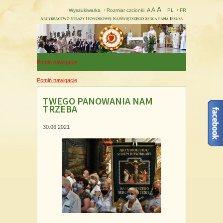
A
A
A
Wyszukiwarka
Rozmiar czcionki:
PL
FR
Pomiń nawigacje
Pomiń nawigacje
TWEGO PANOWANIA NAM
TRZEBA
30.06.2021