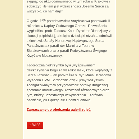
sięgnąć do aktu odmówionego w tym roku w Krakowie i
zobaczyć, ile tam jest wdzięczności Bożemu Sercu za
wszystko, co nam daje”.
00
O godz. 16
przedstawiciele Arcybractwa poprowadzili
różaniec w Kaplicy Cudownego Obrazu. Rozważania
wygłosił ks. prob. Tadeusz Knut, Dyrektor Diecezjalny z
diecezji pelplińskiej, a kolejne dziesiątki różańca odmówili
członkowie Straży Honorowej Najświętszego Serca
Pana Jezusa z parafii św. Marcina z Tours w
Sierakowicach oraz z parafii Podwyższenia Świętego
Krzyża w Moszczenicy.
Tegoroczna pielgrzymka była „wyśpiewaniem
dziękczynienia Bogu za wszelkie łaski, które wypłynęły z
Serca Jezusa” – jak podkreśliła s. dyr. Maria Bernadetta
Wysocka OVM. Serdecznie dziękujemy wszystkim
zaangażowanym w przygotowanie oprawy liturgicznej,
spotkania modlitewnego i rozważań różańcowych oraz
tym, którzy uczestniczyli w wydarzeniu – zarówno
osobiście, jak i łącząc się z nami duchowo.
Zapraszamy do obejrzenia galerii zdjęć.
Wróć