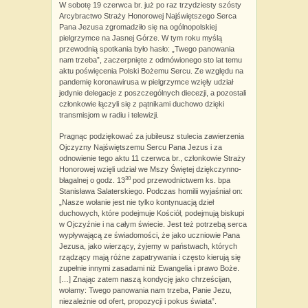
W sobotę 19 czerwca br. już po raz trzydziesty szósty
Arcybractwo Straży Honorowej Najświętszego Serca
Pana Jezusa zgromadziło się na ogólnopolskiej
pielgrzymce na Jasnej Górze. W tym roku myślą
przewodnią spotkania było hasło: „Twego panowania
nam trzeba”, zaczerpnięte z odmówionego sto lat temu
aktu poświęcenia Polski Bożemu Sercu. Ze względu na
pandemię koronawirusa w pielgrzymce wzięły udział
jedynie delegacje z poszczególnych diecezji, a pozostali
członkowie łączyli się z pątnikami duchowo dzięki
transmisjom w radiu i telewizji.
Pragnąc podziękować za jubileusz stulecia zawierzenia
Ojczyzny Najświętszemu Sercu Pana Jezus i za
odnowienie tego aktu 11 czerwca br., członkowie Straży
Honorowej wzięli udział we Mszy Świętej dziękczynno-
30
błagalnej o godz. 13
pod przewodnictwem ks. bpa
Stanisława Salaterskiego. Podczas homilii wyjaśniał on:
„Nasze wołanie jest nie tylko kontynuacją dzieł
duchowych, które podejmuje Kościół, podejmują biskupi
w Ojczyźnie i na całym świecie. Jest też potrzebą serca
wypływającą ze świadomości, że jako uczniowie Pana
Jezusa, jako wierzący, żyjemy w państwach, których
rządzący mają różne zapatrywania i często kierują się
zupełnie innymi zasadami niż Ewangelia i prawo Boże.
[…] Znając zatem naszą kondycję jako chrześcijan,
wołamy: Twego panowania nam trzeba, Panie Jezu,
niezależnie od ofert, propozycji i pokus świata”.