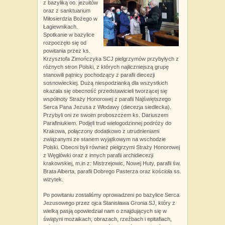
z bazyliką oo. jezuitów
oraz z sanktuarium
Miłosierdzia Bożego w
Łagiewnikach.
Spotkanie w bazylice
rozpoczęło się od
powitania przez ks.
Krzysztofa Zimończyka SCJ pielgrzymów przybyłych z
różnych stron Polski, z których najliczniejszą grupę
stanowili pątnicy pochodzący z parafii diecezji
sosnowieckiej. Dużą niespodzianką dla wszystkich
okazała się obecność przedstawicieli tworzącej się
wspólnoty Straży Honorowej z parafii Najświętszego
Serca Pana Jezusa z Włodawy (diecezja siedlecka).
Przybyli oni ze swoim proboszczem ks. Dariuszem
Parafiniukiem. Podjęli trud wielogodzinnej podróży do
Krakowa, połączony dodatkowo z utrudnieniami
związanymi ze stanem wyjątkowym na wschodzie
Polski. Obecni byli również pielgrzymi Straży Honorowej
z Węglówki oraz z innych parafii archidiecezji
krakowskiej, m.in z: Mistrzejowic, Nowej Huty, parafii św.
Brata Alberta, parafii Dobrego Pasterza oraz kościoła ss.
wizytek.
Po powitaniu zostaliśmy oprowadzeni po bazylice Serca
Jezusowego przez ojca Stanisława Gronia SJ, który z
wielką pasją opowiedział nam o znajdujących się w
świątyni mozaikach, obrazach, rzeźbach i epitafiach,