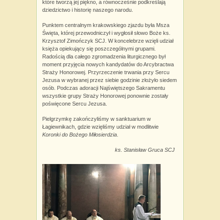
które tworzą jej piękno, a równocześnie podkreślają
dziedzictwo i historię naszego narodu.
Punktem centralnym krakowskiego zjazdu była Msza
Święta, której przewodniczył i wygłosił słowo Boże ks.
Krzysztof Zimończyk SCJ. W koncelebrze wzięli udział
księża opiekujący się poszczególnymi grupami.
Radością dla całego zgromadzenia liturgicznego był
moment przyjęcia nowych kandydatów do Arcybractwa
Straży Honorowej. Przyrzeczenie trwania przy Sercu
Jezusa w wybranej przez siebie godzinie złożyło siedem
osób. Podczas adoracji Najświętszego Sakramentu
wszystkie grupy Straży Honorowej ponownie zostały
poświęcone Sercu Jezusa.
Pielgrzymkę zakończyliśmy w sanktuarium w
Łagiewnikach, gdzie wzięliśmy udział w modlitwie
Koronki do Bożego Miłosierdzia
.
ks. Stanisław Gruca SCJ