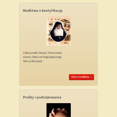
Modlitwa o beatyfikację
Założycielki Straży Honorowej
siostry Marii od Najświętszego
Serca Bernaud
tekst modlitwy
Prośby i podziękowania