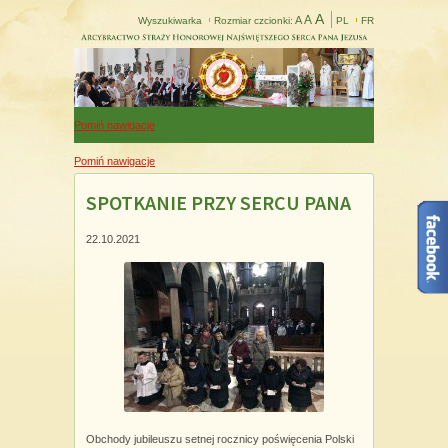
A
A
A
Wyszukiwarka
Rozmiar czcionki:
PL
FR
Pomiń nawigacje
Pomiń nawigacje
SPOTKANIE PRZY SERCU PANA
22.10.2021
Obchody jubileuszu setnej rocznicy poświęcenia Polski