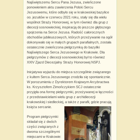
Najświętszemu Sercu Pana Jezusa, zwieńczone
ponowieniem aktu zawierzenia Polski Sercu
Jezusowemu, które odbyło się w krakowskiej bazylice
oo. jezuitów w czerwcu 2021 roku, stały się dla wielu
wspólnot Straży Honorowej, w tym również dla grup z
diecezji sosnowieckiej, inspiracją do jeszcze głębszego
spojrzenia na Serce Jezusa. Radość całorocznych
obchodów jubileuszowych, których przeżywanie na ogół
dokonywało się w małych grupach parafialnych, została
ostatecznie zwieńczona pielgrzymką do bazyliki
Najświętszego Serca Jezusowego w Krakowie. Dla
pielgrzymów z diecezji sosnowieckiej był to również
XXIV Zjazd Diecezjalny Straży Honorowej NSPJ.
Inicjatywa wyjazdu do miejsca szczególnie związanego
z kultem Serca Jezusowego zrodziła się spontanicznie.
W porozumieniu z Dyrektorem Krajowym Arcybractwa
ks. Krzysztofem Zimończykiem SCJ ostatecznie
przyjęła ona formę pielgrzymki, przeżywanej w łączności
z przedstawicielami wielu grup z archidiecezji
krakowskiej i siedleckiej, a także z parafii, gdzie pracują
księża sercanie.
Program pielgrzymki
składał się z dwóch
części związanych z
dwoma szczególnymi
miejscami w Krakowie: