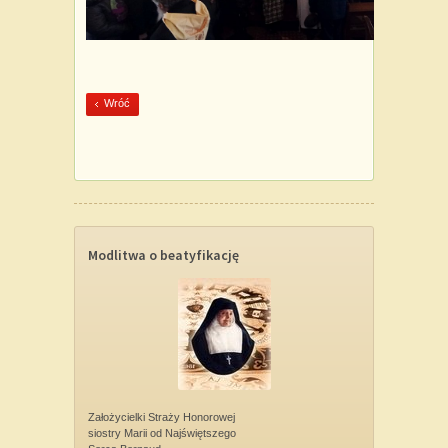
Wróć
Modlitwa o beatyfikację
Założycielki Straży Honorowej
siostry Marii od Najświętszego