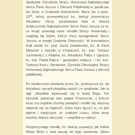
Spotkanie Ośrodków Straży Honorowej Najświętszego
Serca Pana Jezusa z Diecezji Pelplińskiej w parafii pw.
św. Anny w Grabowie Kościerskim. Msza św. o godz.
00
15
, której przewodniczył ks. biskup pomocniczy
Arkadiusz Okroj, sprawowana była w intencji
dziękczynnej Najświętszemu Sercu Pana Jezusa za to,
że wciąż powstają nowe ośrodki Straży Honorowej i
znajdują się ludzie, którzy chcą wynagradzać Sercu
Jezusa w swojej Godzinie Obecności. W koncelebrze
brali udział: ks. prał. Jacek Dawidowski, ks. dr Karol
Misiurski z bazyliki w Chojnicach, ks. kan. Tomasz
Juchniewicz z Kiełpina, ks. Arkadiusz Pałys z Lipusza,
ks. kan. Paweł Rąbca – gospodarz miejsca – i ks. kan.
Tadeusz Knut z Sierakowic, Dyrektor Diecezjalny Straży
Honorowej Najświętszego Serca Pana Jezusa z diecezji
pelplińskiej.
Po serdecznym powitaniu przez ks. proboszcza ks. bp
Arkadiusz wyraził obopólną radość ze spotkania. Jak to
ujął: „Wspólnie wpatrywać się w istotę Boga. Ten
kierunek pokazuje nam papież Franciszek, o którym
teraz szczególnie chcemy pamiętać i modlić się, abyśmy
otwierali się na mądrość, która każe łączyć to, co jest
piękne i tradycyjne, ze znakami czasu, które teraz
musimy dobrze odczytać – i wspólnie to robimy”.
Rozpoczynając homilię, ks. biskup zauważył, jak trafnie
Słowo Boże z dnia pasuje do tego spotkania. Słowo