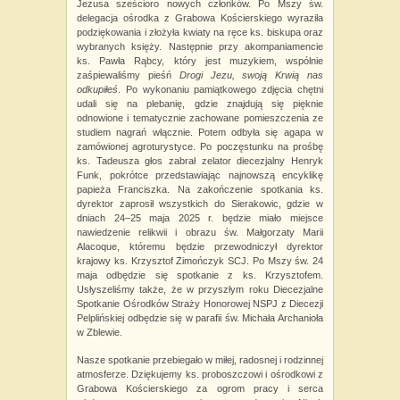
Jezusa sześcioro nowych członków. Po Mszy św.
delegacja ośrodka z Grabowa Kościerskiego wyraziła
podziękowania i złożyła kwiaty na ręce ks. biskupa oraz
wybranych księży. Następnie przy akompaniamencie
ks. Pawła Rąbcy, który jest muzykiem, wspólnie
zaśpiewaliśmy pieśń
Drogi Jezu, swoją Krwią nas
odkupiłeś
. Po wykonaniu pamiątkowego zdjęcia chętni
udali się na plebanię, gdzie znajdują się pięknie
odnowione i tematycznie zachowane pomieszczenia ze
studiem nagrań włącznie. Potem odbyła się agapa w
zamówionej agroturystyce. Po poczęstunku na prośbę
ks. Tadeusza głos zabrał zelator diecezjalny Henryk
Funk, pokrótce przedstawiając najnowszą encyklikę
papieża Franciszka. Na zakończenie spotkania ks.
dyrektor zaprosił wszystkich do Sierakowic, gdzie w
dniach 24–25 maja 2025 r. będzie miało miejsce
nawiedzenie relikwii i obrazu św. Małgorzaty Marii
Alacoque, któremu będzie przewodniczył dyrektor
krajowy ks. Krzysztof Zimończyk SCJ. Po Mszy św. 24
maja odbędzie się spotkanie z ks. Krzysztofem.
Usłyszeliśmy także, że w przyszłym roku Diecezjalne
Spotkanie Ośrodków Straży Honorowej NSPJ z Diecezji
Pelplińskiej odbędzie się w parafii św. Michała Archanioła
w Zblewie.
Nasze spotkanie przebiegało w miłej, radosnej i rodzinnej
atmosferze. Dziękujemy ks. proboszczowi i ośrodkowi z
Grabowa Kościerskiego za ogrom pracy i serca