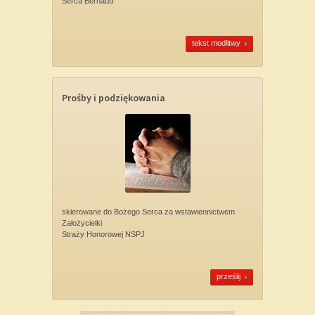
Serca Bernaud
tekst modlitwy
Prośby i podziękowania
skierowane do Bożego Serca za wstawiennictwem
Założycielki
Straży Honorowej NSPJ
prześlij