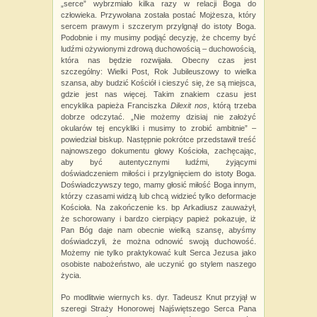
„serce” wybrzmiało kilka razy w relacji Boga do
człowieka. Przywołana została postać Mojżesza, który
sercem prawym i szczerym przylgnął do istoty Boga.
Podobnie i my musimy podjąć decyzję, że chcemy być
ludźmi ożywionymi zdrową duchowością – duchowością,
która nas będzie rozwijała. Obecny czas jest
szczególny: Wielki Post, Rok Jubileuszowy to wielka
szansa, aby budzić Kościół i cieszyć się, że są miejsca,
gdzie jest nas więcej. Takim znakiem czasu jest
encyklika papieża Franciszka
Dilexit nos
, którą trzeba
dobrze odczytać. „Nie możemy dzisiaj nie założyć
okularów tej encykliki i musimy to zrobić ambitnie” –
powiedział biskup. Następnie pokrótce przedstawił treść
najnowszego dokumentu głowy Kościoła, zachęcając,
aby być autentycznymi ludźmi, żyjącymi
doświadczeniem miłości i przylgnięciem do istoty Boga.
Doświadczywszy tego, mamy głosić miłość Boga innym,
którzy czasami widzą lub chcą widzieć tylko deformacje
Kościoła. Na zakończenie ks. bp Arkadiusz zauważył,
że schorowany i bardzo cierpiący papież pokazuje, iż
Pan Bóg daje nam obecnie wielką szansę, abyśmy
doświadczyli, że można odnowić swoją duchowość.
Możemy nie tylko praktykować kult Serca Jezusa jako
osobiste nabożeństwo, ale uczynić go stylem naszego
życia.
Po modlitwie wiernych ks. dyr. Tadeusz Knut przyjął w
szeregi Straży Honorowej Najświętszego Serca Pana