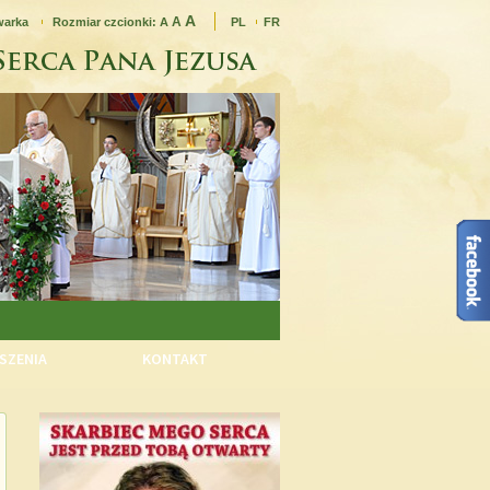
A
A
warka
Rozmiar czcionki:
A
PL
FR
SZENIA
KONTAKT