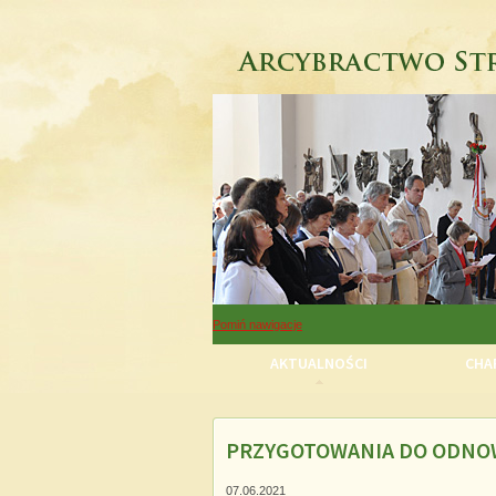
Pomiń nawigacje
AKTUALNOŚCI
CHAR
PRZYGOTOWANIA DO ODNO
Pomiń nawigacje
07.06.2021