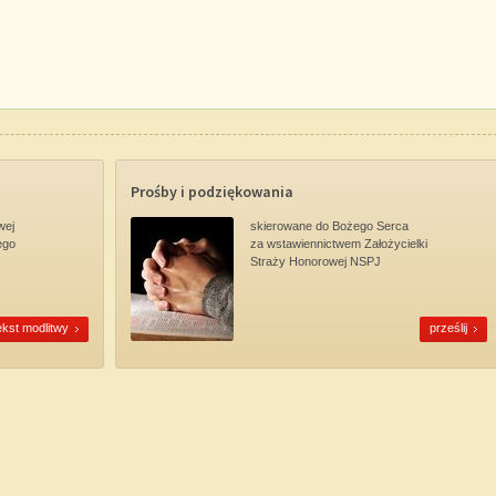
Prośby i podziękowania
wej
skierowane do Bożego Serca
ego
za wstawiennictwem Założycielki
Straży Honorowej NSPJ
ekst modlitwy
prześlij