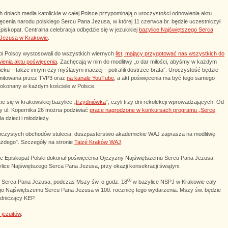
h dniach media katolickie w całej Polsce przypominają o uroczystości odnowienia aktu
ęcenia narodu polskiego Sercu Pana Jezusa, w której 11 czerwca br. będzie uczestniczył
Episkopat. Centralna celebracja odbędzie się w jezuickiej
bazylice Najświętszego Serca
Jezusa w Krakowie
.
pi Polscy wystosowali do wszystkich wiernych
list, mający przygotować nas wszystkich do
ienia aktu poświęcenia
. Zachęcają w nim do modlitwy „o dar miłości, abyśmy w każdym
ieku – także innym czy myślącym inaczej – potrafili dostrzec brata”. Uroczystość będzie
mitowana przez TVP3 oraz
na kanale YouTube
, a akt poświęcenia ma być tego samego
dokonany w każdym kościele w Polsce.
e się w krakowskiej bazylice „
trzydniówka
”, czyli trzy dni rekolekcji wprowadzających. Od
zy ul. Kopernika 26 można podziwiać
prace nagrodzone w konkursach programu „Serce
la dzieci i młodzieży.
uroczystych obchodów stulecia, duszpasterstwo akademickie WAJ zaprasza na modlitwę
ażdego”. Szczegóły na stronie
Taizé Kraków WAJ
.
rze Episkopat Polski dokonał poświęcenia Ojczyzny Najświętszemu Sercu Pana Jezusa.
lice Najświętszego Serca Pana Jezusa, przy okazji konsekracji świątyni.
00
o Serca Pana Jezusa, podczas Mszy św. o godz. 18
w bazylice NSPJ w Krakowie cały
ego Najświętszemu Sercu Pana Jezusa w 100. rocznicę tego wydarzenia. Mszy św. będzie
odniczący KEP.
 jezuitów
.