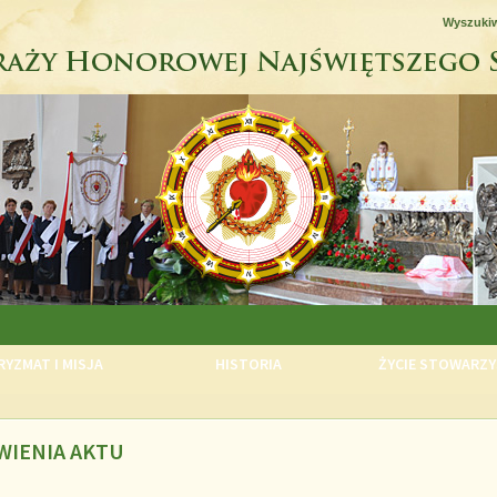
Wyszuki
YZMAT I MISJA
HISTORIA
ŻYCIE STOWARZY
WIENIA AKTU