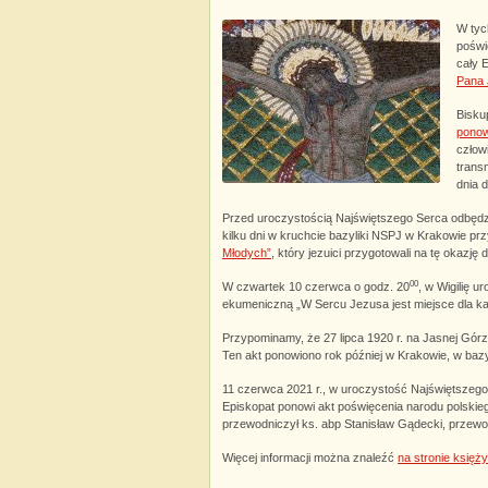
W tyc
poświ
cały 
Pana 
Bisku
ponow
człow
trans
dnia 
Przed uroczystością Najświętszego Serca odbędzi
kilku dni w kruchcie bazyliki NSPJ w Krakowie pr
Młodych”
, który jezuici przygotowali na tę okazję d
00
W czwartek 10 czerwca o godz. 20
, w Wigilię 
ekumeniczną „W Sercu Jezusa jest miejsce dla k
Przypominamy, że 27 lipca 1920 r. na Jasnej Gó
Ten akt ponowiono rok później w Krakowie, w bazy
11 czerwca 2021 r., w uroczystość Najświętszeg
Episkopat ponowi akt poświęcenia narodu polski
przewodniczył ks. abp Stanisław Gądecki, przew
Więcej informacji można znaleźć
na stronie księży