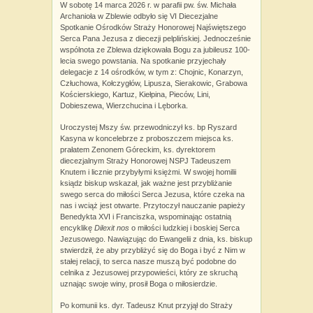
W sobotę 14 marca 2026 r. w parafii pw. św. Michała
Archanioła w Zblewie odbyło się VI Diecezjalne
Spotkanie Ośrodków Straży Honorowej Najświętszego
Serca Pana Jezusa z diecezji pelplińskiej. Jednocześnie
wspólnota ze Zblewa dziękowała Bogu za jubileusz 100-
lecia swego powstania. Na spotkanie przyjechały
delegacje z 14 ośrodków, w tym z: Chojnic, Konarzyn,
Człuchowa, Kołczygłów, Lipusza, Sierakowic, Grabowa
Kościerskiego, Kartuz, Kiełpina, Pieców, Lini,
Dobieszewa, Wierzchucina i Lęborka.
Uroczystej Mszy św. przewodniczył ks. bp Ryszard
Kasyna w koncelebrze z proboszczem miejsca ks.
prałatem Zenonem Góreckim, ks. dyrektorem
diecezjalnym Straży Honorowej NSPJ Tadeuszem
Knutem i licznie przybyłymi księżmi. W swojej homilii
ksiądz biskup wskazał, jak ważne jest przybliżanie
swego serca do miłości Serca Jezusa, które czeka na
nas i wciąż jest otwarte. Przytoczył nauczanie papieży
Benedykta XVI i Franciszka, wspominając ostatnią
encyklikę
Dilexit nos
o miłości ludzkiej i boskiej Serca
Jezusowego. Nawiązując do Ewangelii z dnia, ks. biskup
stwierdził, że aby przybliżyć się do Boga i być z Nim w
stałej relacji, to serca nasze muszą być podobne do
celnika z Jezusowej przypowieści, który ze skruchą
uznając swoje winy, prosił Boga o miłosierdzie.
Po komunii ks. dyr. Tadeusz Knut przyjął do Straży