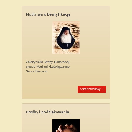
Modlitwa o beatyfikację
Założycielki Straży Honorowej
siostry Marii od Najświętszego
Serca Bernaud
tekst modlitwy
Prośby i podziękowania