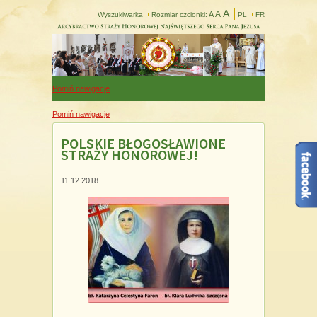
A
A
A
Wyszukiwarka
Rozmiar czcionki:
PL
FR
Pomiń nawigacje
Pomiń nawigacje
POLSKIE BŁOGOSŁAWIONE
STRAŻY HONOROWEJ!
11.12.2018