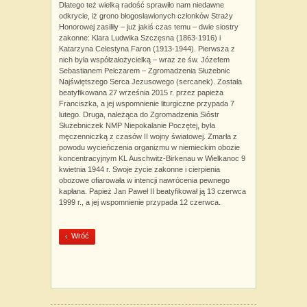
Dlatego też wielką radość sprawiło nam niedawne
odkrycie, iż grono błogosławionych członków Straży
Honorowej zasiliły ‒ już jakiś czas temu ‒ dwie siostry
zakonne: Klara Ludwika Szczęsna (1863-1916) i
Katarzyna Celestyna Faron (1913-1944). Pierwsza z
nich była współzałożycielką ‒ wraz ze św. Józefem
Sebastianem Pelczarem ‒ Zgromadzenia Służebnic
Najświętszego Serca Jezusowego (sercanek). Została
beatyfikowana 27 września 2015 r. przez papieża
Franciszka, a jej wspomnienie liturgiczne przypada 7
lutego. Druga, należąca do Zgromadzenia Sióstr
Służebniczek NMP Niepokalanie Poczętej, była
męczenniczką z czasów II wojny światowej. Zmarła z
powodu wycieńczenia organizmu w niemieckim obozie
koncentracyjnym KL Auschwitz-Birkenau w Wielkanoc 9
kwietnia 1944 r. Swoje życie zakonne i cierpienia
obozowe ofiarowała w intencji nawrócenia pewnego
kapłana. Papież Jan Paweł II beatyfikował ją 13 czerwca
1999 r., a jej wspomnienie przypada 12 czerwca.
Wróć