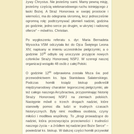
żywy Chrystus. Nie jesteśmy sami. Mamy pewną misję,
jesteśmy częścią wielonarodowego ruchu istniejącego z
łaski Bożej. A Straż Honorowa w swojej prostocie i
wierności, ma do odegrania skromną, lecz jednocześnie
ogromną rolę: podtrzymywać płomień nadziei, godzina
po godzinie, jedno serce po drugim, w ukrytej i radosnej
ofierze” – mówił ks. Christian.
Po wygłoszeniu referatu s. dyr. Maria Bernadeta
Wysocka VSM odczytała list do Ojca Świętego Leona
XIV, napisany w imieniu uczestników pielgrzymki, a o
30
godzinie 10
odbyło się uroczyste przyjęcie nowych
członków Straży Honorowej NSPJ. W szeregi naszej
organizacji wstąpiło 48 osób z całej Polski.
00
O godzinie 12
odprawiona została Msza św. pod
przewodnictwem ks. bpa Stanisława Salaterskiego.
Podczas homilii ksiądz biskup podkreślił
międzynarodowy charakter tegorocznej pielgrzymki, ale
też całego naszego Arcybractwa, przypominając historię
Straży Honorowej NSPJ na ziemiach polskich.
Następnie mówił o trzech drogach nadziei, które
stanowiły pomoc dla ludzi w trudnych czasach
historycznych. Były nimi: modlitwa osobista, czyny
miłości i modlitwa wspólnoty. To „drogi prowadzące do
nadziei, która przezwycięża przeciwności i trudności
naszego życia – a źródłem tej nadziei jest Boże Serce” –
powiedział ks. biskup. W dalszej części homilii przywołał