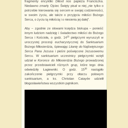
fragmenty encykliki
Dilexit nos
papieża Franciszka.
Niedawno zmarły Ojciec Święty pisał w niej „nie tylko o
potrzebie kierowania się sercem w swojej codzienności,
w swoim życiu, ale także o przyjęciu miłości Bożego
Serca, o życiu tą miłością i o niesieniu jej dalej”.
Aby – zgodnie ze słowami księdza biskupa – ponieść
innym ludziom nadzieję i świadectwo miłości do Bożego
15
Serca i Kościoła, o godz. 14
pielgrzymi wyruszyli w
uroczystej procesji eucharystycznej do Sanktuarium
Bożego Miłosierdzia, śpiewając
Litanię do Najświętszego
Serca Pana Jezusa
i pieśni poświęcone Jezusowemu
Sercu. W sanktuarium uczestnicy pielgrzymki wzięli
udział w
Koronce do Miłosierdzia Bożego
prowadzonej
przez przedstawicieli różnych grup, które tego dnia
30
odwiedziły Łagiewniki. O godz. 15
nastąpiło
zakończenie pielgrzymki przy ołtarzu polowym
sanktuarium, a ks. Christian Catayée udzielił
błogosławieństwa wszystkim pątnikom.