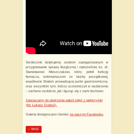
Serdecznie dziękujemy osobom zaangażowanym w
przygotowanie oprawy liturgicznej i nabożeństw, ks. dr.
Stanisławowi Mieszczakowi, który pełnił funkcję
tłumacza, wolontariuszom ze służby porządkowej,
wspólnocie Shalom prowadzącej punkt gastronomiczny,
oraz wszystkim tym, którzy uczestniczyli w wydarzeniu
– zarówno osobiście, jak i łącząc się z nami duchowo.
Zapraszamy do obejrzenia galerii zdjęć z pielgrzymki
(fot. Łukasz Grabuś).
Galeria dostępna jest również
na naszym Facebooku
.
Wróć