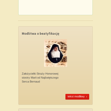
Modlitwa o beatyfikację
Założycielki Straży Honorowej
siostry Marii od Najświętszego
Serca Bernaud
tekst modlitwy