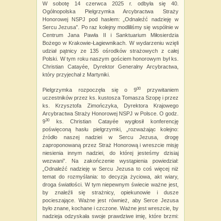
W sobotę 14 czerwca 2025 r. odbyła się 40.
Ogólnopolska Pielgrzymka Arcybractwa Straży
Honorowej NSPJ pod hasłem: „Odnaleźć nadzieję w
Sercu Jezusa”. Po raz kolejny modliliśmy się wspólnie w
Centrum Jana Pawła II i Sanktuarium Miłosierdzia
Bożego w Krakowie-Łagiewnikach. W wydarzeniu wzięli
udział pątnicy ze 135 ośrodków strażowych z całej
Polski. W tym roku naszym gościem honorowym był ks.
Christian Catayée, Dyrektor Generalny Arcybractwa,
który przyjechał z Martyniki.
00
Pielgrzymka rozpoczęła się o 9
przywitaniem
uczestników przez ks. kustosza Tomasza Szopę i przez
ks. Krzysztofa Zimończyka, Dyrektora Krajowego
Arcybractwa Straży Honorowej NSPJ w Polsce. O godz.
30
9
ks. Christian Catayée wygłosił konferencję
poświęconą hasłu pielgrzymki, „rozważając kolejno:
źródło naszej nadziei w Sercu Jezusa, drogę
zaproponowaną przez Straż Honorową i wreszcie misję
niesienia innym nadziei, do której jesteśmy dzisiaj
wezwani”. Na zakończenie wystąpienia powiedział:
„Odnaleźć nadzieję w Sercu Jezusa to coś więcej niż
temat do rozmyślania: to decyzja życiowa, akt wiary,
droga światłości. W tym niepewnym świecie ważne jest,
by znaleźli się strażnicy, opiekunowie i dusze
pocieszające. Ważne jest również, aby Serce Jezusa
było znane, kochane i czczone. Ważne jest wreszcie, by
nadzieja odzyskała swoje prawdziwe imię, które brzmi: