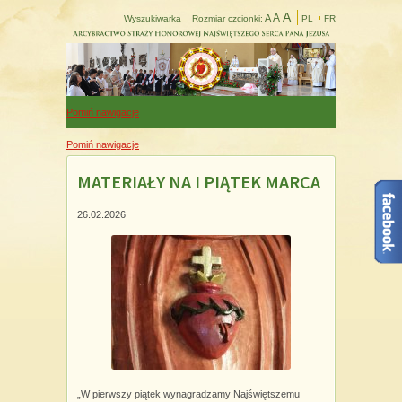
A
A
A
Wyszukiwarka
Rozmiar czcionki:
PL
FR
Pomiń nawigacje
Pomiń nawigacje
MATERIAŁY NA I PIĄTEK MARCA
26.02.2026
„W pierwszy piątek wynagradzamy Najświętszemu