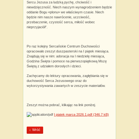
Sercu Jezusa za ludzką pychę, chciwość i
niewdzięczność. Niech naszym wynagrodzeniem będzie
oddanie Bogu «plonu» we właściwym czasie. Niech
będzie nim nasze nawrócenie, uczciwość,
przebaczenie, czystość serca, miłość wobec
nieprzyjaciół”.
Po raz kolejny Sercańskie Centrum Duchowości
opracowało zeszyt duszpasterski na I piątek miesiąca.
Znajdują się w nim: adoracja na I niedzielę miesiąca,
Godzina Święta
i pomoce na pierwszopiątkową Mszę
Świętą z udziałem dorosłych i dzieci.
Zachęcamy do lektury opracowania, zagłębiania się w
duchowość Serca Jezusowego oraz do
wykorzystywania zawartych w zeszycie materiałów.
Zeszyt można pobrać, klikając na link poniżej.
I piatek marca 2026.1.pdf
(346.7 kB)
Wróć