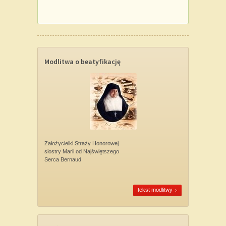
Modlitwa o beatyfikację
Założycielki Straży Honorowej
siostry Marii od Najświętszego
Serca Bernaud
tekst modlitwy