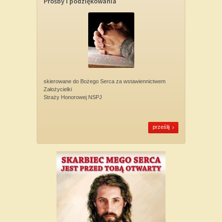
Prośby i podziękowania
skierowane do Bożego Serca za wstawiennictwem
Założycielki
Straży Honorowej NSPJ
prześlij