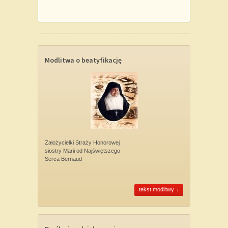
Modlitwa o beatyfikację
Założycielki Straży Honorowej
siostry Marii od Najświętszego
Serca Bernaud
tekst modlitwy