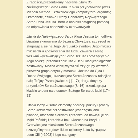
Z radością prezentujemy nagranie
Litanii do
Najświętszego Serca Pana Jezusa
przygotowane przez
Michała Niemca – krakowskiego kompozytora, organistę
i katechetę, członka Straży Honorowej Najświętszego
Serca Pana Jezusa. Będzie ono niezastąpioną pomocą
do odprawiania nabożeństw czerwcowych.
Litania do Najświętszego Serca Pana Jezusa
to modlitwa
błagalna skierowana do Jezusa Chrystusa, szczególnie
skupiająca się na Jego Sercu jako symbolu Jego miłości,
miłosierdzia i poświęcenia dla ludzi. Zawiera szereg
wezwań wychwalających Serce Jezusa i proszących o
Jego opiekę, przebaczenie i łaski. Ich układ jest logicznie
zestawiony. Można w niej wyróżnić trzy grupy wezwań:
pierwsza grupa dotyczy stosunku Jezusa do Ojca i
Ducha Świętego, ukazane jest Serce Jezusa w relacji do
całej Trójcy Przenajświętszej (1–7); druga dotyczy
przymiotów Serca Jezusowego (8–16); trzecia grupa
kładzie akcent na stosunek Bożego Serca do ludzi (17–
33).
Litania łączy w sobie elementy adoracji, pokuty i prośby.
Serce Jezusowe przedstawiane jest często jako
płonące, otoczone cierniami i przebite, co nawiązuje do
Męki Pańskiej i przebicia boku Jezusa na krzyżu.
Czerwiec jest miesiącem Serca Jezusowego;
szczególnym orędownikiem tej formy kultu był papież
Leon XIII (+1903) i jego następcy.