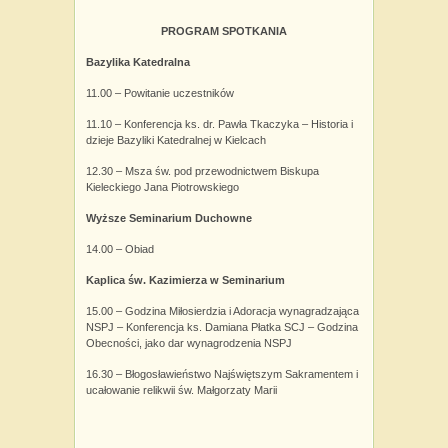
PROGRAM SPOTKANIA
Bazylika Katedralna
11.00 – Powitanie uczestników
11.10 – Konferencja ks. dr. Pawła Tkaczyka – Historia i
dzieje Bazyliki Katedralnej w Kielcach
12.30 – Msza św. pod przewodnictwem Biskupa
Kieleckiego Jana Piotrowskiego
Wyższe Seminarium Duchowne
14.00 – Obiad
Kaplica św. Kazimierza w Seminarium
15.00 – Godzina Miłosierdzia i Adoracja wynagradzająca
NSPJ – Konferencja ks. Damiana Płatka SCJ – Godzina
Obecności, jako dar wynagrodzenia NSPJ
16.30 – Błogosławieństwo Najświętszym Sakramentem i
ucałowanie relikwii św. Małgorzaty Marii