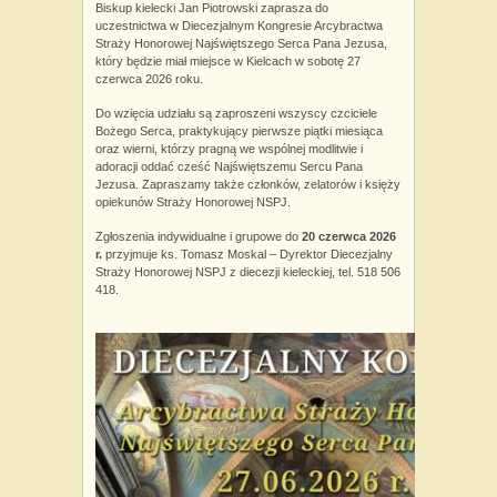
Biskup kielecki Jan Piotrowski zaprasza do
uczestnictwa w Diecezjalnym Kongresie Arcybractwa
Straży Honorowej Najświętszego Serca Pana Jezusa,
który będzie miał miejsce w Kielcach w sobotę 27
czerwca 2026 roku.
Do wzięcia udziału są zaproszeni wszyscy czciciele
Bożego Serca, praktykujący pierwsze piątki miesiąca
oraz wierni, którzy pragną we wspólnej modlitwie i
adoracji oddać cześć Najświętszemu Sercu Pana
Jezusa. Zapraszamy także członków, zelatorów i księży
opiekunów Straży Honorowej NSPJ.
Zgłoszenia indywidualne i grupowe do
20 czerwca 2026
r.
przyjmuje ks. Tomasz Moskal – Dyrektor Diecezjalny
Straży Honorowej NSPJ z diecezji kieleckiej, tel. 518 506
418.