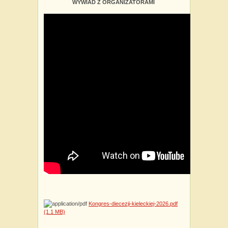
WYWIAD Z ORGANIZATORAMI
Kongres-diecezji-kieleckiej-2026.pdf
(1.1 MB)