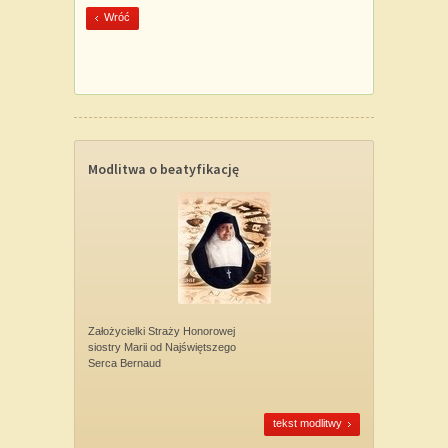
Wróć
Modlitwa o beatyfikację
Założycielki Straży Honorowej
siostry Marii od Najświętszego
Serca Bernaud
tekst modlitwy