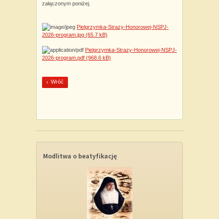
załączonym poniżej.
Pielgrzymka-Strazy-Honorowej-NSPJ-
2026-program.jpg
(65.7 kB)
Pielgrzymka-Strazy-Honorowej-NSPJ-
2026-program.pdf
(968.6 kB)
Wróć
Modlitwa o beatyfikację