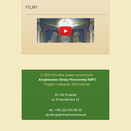
FILMY
© 2026 Wszelkie prawa zastrzeżone:
Arcybractwo Straży Honorowej NSPJ
Projekt i realizacja:
NSS Internet
31-142 Kraków
ul. Krowoderska 16
tel.: +48 (12) 631 86 20
dyrekcja@strazhonorowa.pl