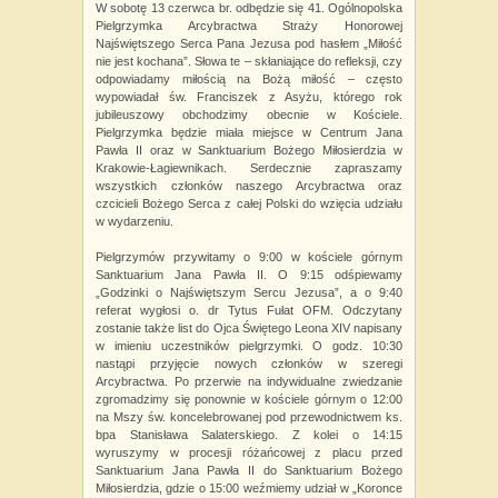
W sobotę 13 czerwca br. odbędzie się 41. Ogólnopolska
Pielgrzymka Arcybractwa Straży Honorowej
Najświętszego Serca Pana Jezusa pod hasłem „Miłość
nie jest kochana”. Słowa te – skłaniające do refleksji, czy
odpowiadamy miłością na Bożą miłość – często
wypowiadał św. Franciszek z Asyżu, którego rok
jubileuszowy obchodzimy obecnie w Kościele.
Pielgrzymka będzie miała miejsce w Centrum Jana
Pawła II oraz w Sanktuarium Bożego Miłosierdzia w
Krakowie-Łagiewnikach. Serdecznie zapraszamy
wszystkich członków naszego Arcybractwa oraz
czcicieli Bożego Serca z całej Polski do wzięcia udziału
w wydarzeniu.
Pielgrzymów przywitamy o 9:00 w kościele górnym
Sanktuarium Jana Pawła II. O 9:15 odśpiewamy
„Godzinki o Najświętszym Sercu Jezusa”, a o 9:40
referat wygłosi o. dr Tytus Fułat OFM. Odczytany
zostanie także list do Ojca Świętego Leona XIV napisany
w imieniu uczestników pielgrzymki. O godz. 10:30
nastąpi przyjęcie nowych członków w szeregi
Arcybractwa. Po przerwie na indywidualne zwiedzanie
zgromadzimy się ponownie w kościele górnym o 12:00
na Mszy św. koncelebrowanej pod przewodnictwem ks.
bpa Stanisława Salaterskiego. Z kolei o 14:15
wyruszymy w procesji różańcowej z placu przed
Sanktuarium Jana Pawła II do Sanktuarium Bożego
Miłosierdzia, gdzie o 15:00 weźmiemy udział w „Koronce