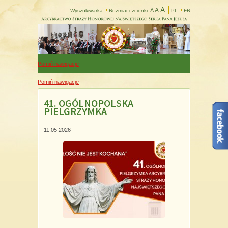
A
A
A
Wyszukiwarka
Rozmiar czcionki:
PL
FR
Pomiń nawigacje
Pomiń nawigacje
41. OGÓLNOPOLSKA
PIELGRZYMKA
11.05.2026