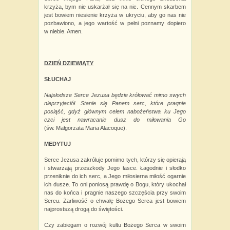
krzyża, bym nie uskarżał się na nic. Cennym skarbem
jest bowiem niesienie krzyża w
ukryciu, aby go nas nie
pozbawiono, a jego wartość w pełni poznamy dopiero
w
niebie. Amen.
DZIEŃ DZIEWIĄTY
SŁUCHAJ
Najsłodsze Serce Jezusa będzie królować mimo swych
nieprzyjaciół. Stanie się Panem serc, które pragnie
posiąść, gdyż głównym celem nabożeństwa ku Jego
czci jest nawracanie dusz do miłowania Go
(św.
Małgorzata Maria Alacoque).
MEDYTUJ
Serce Jezusa zakróluje pomimo tych, którzy się opierają
i stwarzają przeszkody Jego łasce. Łagodnie i słodko
przeniknie do ich serc, a Jego miłosierna miłość ogarnie
ich dusze. To oni poniosą prawdę o Bogu, który ukochał
nas do końca i pragnie naszego szczęścia przy swoim
Sercu. Żarliwość o chwałę Bożego Serca jest bowiem
najprostszą drogą do świętości.
Czy zabiegam o rozwój kultu Bożego Serca w swoim