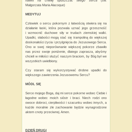
nawet na chwilę opuszczać twego serca
(św.
Małgorzata Maria Alacoque)
MEDYTUJ
Człowiek o sercu pokornym z łatwością otwiera się na
działanie łaski, która pozwala uznać jego grzeszność
i
wzmocnić duchowe siły w
trudach ziemskiej walki.
Upadki, słabości mogą stać się trampoliną do większej
doskonałości życia i przylgnięcia do Jezusowego Serca.
Ono w
swej nieporównanie większej pokorze zbawiło
nas przez swoje poniżenie, dlatego zaprasza, abyśmy
chcieli w miłości służyć naszym braciom, by Bóg był we
wszystkich uwielbiony.
Czy staram się wykorzystywać drobne upadki do
większego zawierzenia Jezusowemu Sercu?
MÓDL SIĘ
Serce mojego Boga, daj mi serce pokorne wobec Ciebie i
łagodne wobec moich sióstr i braci. Niech rodzi ono
owoce dobroci, cierpliwości i
szacunku wobec innych, a
każde moralnie złe zachowanie będzie wynagrodzone
aktem cnoty przeciwnej. Amen.
DZIEŃ DRUGI