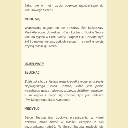
Jaką rolę w moim życiu odgrywa nabożeństwo do
Jezusowego Serca?
MÓDL SIĘ
Wypowiadaj często ten akt strzelisty św. Małgorzaty
Marii Alacoque: „Uwielbiam Cię i kocham, Boskie Serce
Jezusa żyjące w
Sercu Maryi. Błagam Cię, Chryste, byś
żył i panował we wszystkich sercach i strawił je swoją
czystą miłością”. Amen.
DZIEŃ PIĄTY
SŁUCHAJ
Zdaje mi się, że jestem małą kropelką wody w oceanie
Najświętszego Serca Jezusa, które jest pełnią
wszelkiego dobra i
niewyczerpanym źródłem rozkoszy,
a im więcej z niego się czerpie, tym jest obfitsze
(św.
Małgorzata Maria Alacoque).
MEDYTUJ
Serce Jezusa jest życiową przestrzenią, w której
człowiek może trwać w miłości, czerpiąc z niej
bezgraniczną radość. W Sercu Jezusa realizuje się