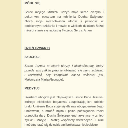
MÓDL SIĘ
Serce mojego Mistrza, uczyń moje serce cichym i
pokornym, otwartym na tchnienia Ducha Świętego.
Niech moja niezachwiana ufność i
pewność w
codziennym działaniu i mowie o wielkich dziełach Bożej
miłości stanie się radością Twojego Serca. Amen.
DZIEŃ CZWARTY
SŁUCHAJ
Serce Jezusa to skarb ukryty i nieskończony, który
przede wszystkim pragnie objawiać się nam, udzielać
i
rozdawać, aby zaspokoić nasze ubóstwo
(św.
Małgorzata Maria Alacoque).
MEDYTUJ
Skarbem ubogich jest Najświętsze Serce Pana Jezusa,
którego niebieskie bogactwa zaspokajają ich ludzkie
braki. Uniżenie Boga staje się dla nas ubogaceniem Jego
ubóstwem, a miłość hojna i pełna poświęcenia rodzi
przeobfite dary: Ducha Świętego, eucharystyczny „chleb
życia” i
Maryję – Matkę wspólnoty wierzących. Z nimi
możemy stać się dziedzicami królestwa niebieskiego.