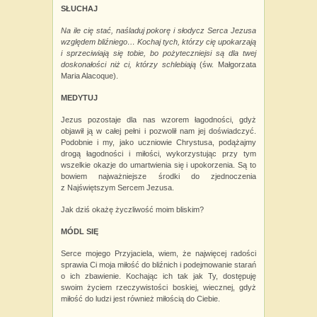
SŁUCHAJ
Na ile cię stać, naśladuj pokorę i słodycz Serca Jezusa
względem bliźniego… Kochaj tych, którzy cię upokarzają
i sprzeciwiają się tobie, bo
pożyteczniejsi są dla twej
doskonałości niż ci, którzy schlebiają
(św. Małgorzata
Maria Alacoque).
MEDYTUJ
Jezus pozostaje dla nas wzorem łagodności, gdyż
objawił ją w całej pełni i pozwolił nam jej doświadczyć.
Podobnie i my, jako uczniowie Chrystusa, podążajmy
drogą łagodności i miłości, wykorzystując przy tym
wszelkie okazje do umartwienia się i
upokorzenia. Są to
bowiem najważniejsze środki do zjednoczenia
z
Najświętszym Sercem Jezusa.
Jak dziś okażę życzliwość moim bliskim?
MÓDL SIĘ
Serce mojego Przyjaciela, wiem, że najwięcej radości
sprawia Ci moja miłość do bliźnich i podejmowanie starań
o ich zbawienie. Kochając ich tak jak Ty, dostępuję
swoim życiem rzeczywistości boskiej, wiecznej, gdyż
miłość do ludzi jest również miłością do Ciebie.