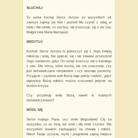
SŁUCHAJ
Ty sama kochaj Serce Jezusa ze wszystkich sił,
zawsze zajmuj się Nim i pozwól Mu czynić z tobą, w
tobie i dla ciebie, co zechce, nie troszcząc się o nic
(św.
Małgorzata Maria Alacoque).
MEDYTUJ
Kochać Serce Jezusa to jednoczyć się z Jego świętą
miłością i wolą. Nie opierać się i nie stawiać przeszkód
Jego zamiarom, gdyż On wciąż troszczy się o każdego
z nas. Dla serca, które kocha, nie ma znaczenia, czy
jest doświadczane cierpieniem i czy doznaje pociechy.
Przyjęcie i
zaufanie woli Bożej daje pokój i radość, gdyż
tajemnicę Bożej miłości można zrozumieć jedynie na
drodze krzyża.
Czy przyjmuję wolę Bożą nawet w trudnych
doświadczeniach?
MÓDL SIĘ
Serce mojego Pana, ucz mnie błogosławić Cię za
wszystko, co ze mną, we mnie i dla mnie czynisz. We
wszystkim bowiem zasługujesz na chwałę i miłość.
Niech Twoje uczucia, myśli i pragnienia zajmą miejsce