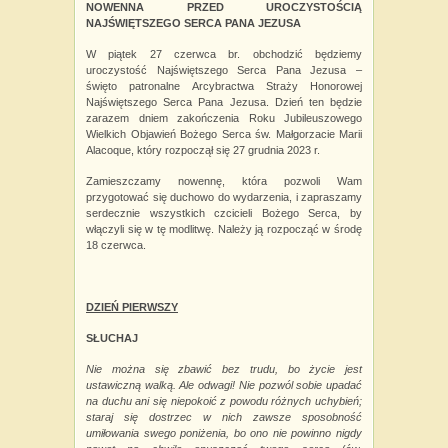
NOWENNA PRZED UROCZYSTOŚCIĄ
NAJŚWIĘTSZEGO SERCA PANA JEZUSA
W piątek 27 czerwca br. obchodzić będziemy
uroczystość Najświętszego Serca Pana Jezusa –
święto patronalne Arcybractwa Straży Honorowej
Najświętszego Serca Pana Jezusa. Dzień ten będzie
zarazem dniem zakończenia Roku Jubileuszowego
Wielkich Objawień Bożego Serca św.
Małgorzacie Marii
Alacoque, który rozpoczął się 27 grudnia 2023 r.
Zamieszczamy nowennę, która pozwoli Wam
przygotować się duchowo do wydarzenia, i
zapraszamy
serdecznie wszystkich czcicieli Bożego Serca, by
włączyli się w tę modlitwę. Należy ją rozpocząć w środę
18 czerwca.
DZIEŃ PIERWSZY
SŁUCHAJ
Nie można się zbawić bez trudu, bo życie jest
ustawiczną walką. Ale odwagi! Nie pozwól sobie upadać
na duchu ani się niepokoić z powodu różnych uchybień;
staraj się dostrzec w nich zawsze sposobność
umiłowania swego poniżenia, bo ono nie powinno nigdy