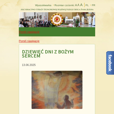
A
A
A
Wyszukiwarka
Rozmiar czcionki:
PL
FR
Pomiń nawigacje
Pomiń nawigacje
DZIEWIĘĆ DNI Z BOŻYM
SERCEM
13.06.2025