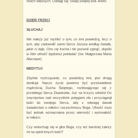
moich własnych. Oddaję się Twojej świętej woli. Amen.
DZIEŃ TRZECI
SŁUCHAJ
Nie należy już myśleć o tym, co inni powiedzą, lecz o
tym, aby zadowolić samo Serce Jezusa według światła,
jakie ci daje. Ono cię kocha i
nie pozwoli zginąć, dopóki
w Nim ufność będziesz pokładać
(św. Małgorzata Maria
Alacoque).
MEDYTUJ
Zbytnie roztrząsanie, co powiedzą inni, jest drogą
donikąd. Nasze życie powinno być prześwietlone
mądrością Ducha Świętego, rozlewającego się z
przebitego Serca Zbawiciela. Już na krzyżu odniósł On
zwycięstwo nad wszystkimi potęgami zła i przyciągnął
ludzi do swojego Serca, aby z odwagą dawali
świadectwo o miłości i
wszechmocy Boga. Ufność musi
być jednak wzmacniana przez wierność i
wytrwałość
w
miłości.
Czy wsłuchuję się w głos Boga, czy też bardziej zależy
mi na opinii innych ludzi?