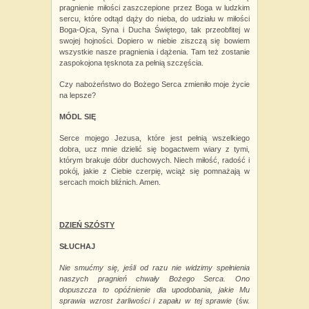
pragnienie miłości zaszczepione przez Boga w ludzkim
sercu, które odtąd dąży do nieba, do udziału w miłości
Boga-Ojca, Syna i
Ducha Świętego, tak przeobfitej w
swojej hojności. Dopiero w niebie ziszczą się bowiem
wszystkie nasze pragnienia i dążenia. Tam też zostanie
zaspokojona tęsknota za pełnią szczęścia.
Czy nabożeństwo do Bożego Serca zmieniło moje życie
na lepsze?
MÓDL SIĘ
Serce mojego Jezusa, które jest pełnią wszelkiego
dobra, ucz mnie dzielić się bogactwem wiary z tymi,
którym brakuje dóbr duchowych. Niech miłość, radość i
pokój, jakie z Ciebie czerpię, wciąż się pomnażają w
sercach moich bliźnich. Amen.
DZIEŃ SZÓSTY
SŁUCHAJ
Nie smućmy się, jeśli od razu nie widzimy spełnienia
naszych pragnień chwały Bożego Serca. Ono
dopuszcza to opóźnienie dla upodobania, jakie Mu
sprawia wzrost żarliwości i zapału w tej sprawie
(św.