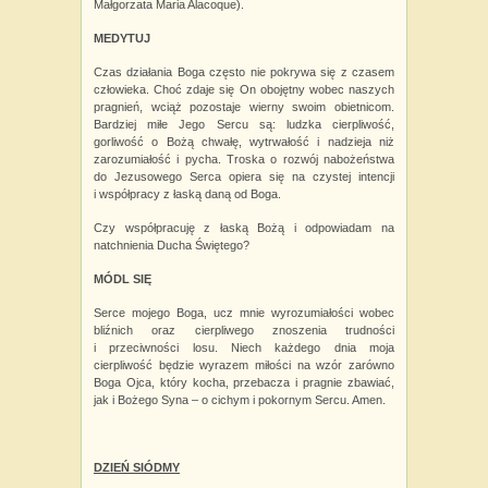
Małgorzata Maria Alacoque).
MEDYTUJ
Czas działania Boga często nie pokrywa się z czasem
człowieka. Choć zdaje się On obojętny wobec naszych
pragnień, wciąż pozostaje wierny swoim obietnicom.
Bardziej miłe Jego Sercu są: ludzka cierpliwość,
gorliwość o Bożą chwałę, wytrwałość i
nadzieja niż
zarozumiałość i
pycha. Troska o rozwój nabożeństwa
do Jezusowego Serca opiera się na czystej intencji
i
współpracy z łaską daną od Boga.
Czy współpracuję z łaską Bożą i odpowiadam na
natchnienia Ducha Świętego?
MÓDL SIĘ
Serce mojego Boga, ucz mnie wyrozumiałości wobec
bliźnich oraz cierpliwego znoszenia trudności
i
przeciwności losu. Niech każdego dnia moja
cierpliwość będzie wyrazem miłości na wzór zarówno
Boga Ojca, który kocha, przebacza i pragnie zbawiać,
jak i Bożego Syna – o
cichym i pokornym Sercu. Amen.
DZIEŃ SIÓDMY