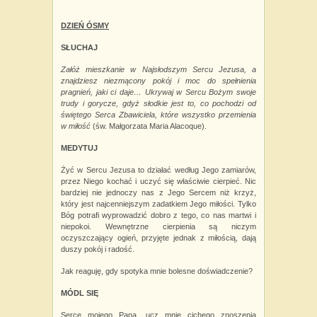
DZIEŃ ÓSMY
SŁUCHAJ
Załóż mieszkanie w Najsłodszym Sercu Jezusa, a
znajdziesz niezmącony pokój i moc do spełnienia
pragnień, jaki ci daje… Ukrywaj w Sercu Bożym swoje
trudy i gorycze, gdyż słodkie jest to, co pochodzi od
świętego Serca Zbawiciela, które wszystko przemienia
w miłość
(św.
Małgorzata Maria Alacoque).
MEDYTUJ
Żyć w Sercu Jezusa to działać według Jego zamiarów,
przez Niego kochać i uczyć się właściwie cierpieć. Nic
bardziej nie jednoczy nas z Jego Sercem niż krzyż,
który jest najcenniejszym zadatkiem Jego miłości. Tylko
Bóg potrafi wyprowadzić dobro z tego, co nas martwi i
niepokoi. Wewnętrzne cierpienia są niczym
oczyszczający ogień, przyjęte jednak z miłością, dają
duszy pokój i
radość.
Jak reaguję, gdy spotyka mnie bolesne doświadczenie?
MÓDL SIĘ
Serce mojego Pana, ucz mnie cichego znoszenia