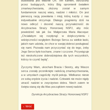
budowania jest właśnie On. Ten kamień, odrzucony
przez budujących, który Bóg opromienił światłem
zmartwychwstania, złożony został w samym
fundamencie naszej wiary, nadziei i miłości. On jest
pierwszą racją powołania i misji, którą każdy z nas
indywidualnie otrzymuje. Dlatego pragniemy dziś na
nowo odkryć i docenić naszą przynależność do
Arcybractwa Straży Honorowej NSPJ, aby móc
powiedzieć tak jak św. Małgorzata Maria Alacoque:
„Chciałabym się rozpłynąć w dziękczynieniu i
wdzięczności względem Bożego Serca za wielkie łaski,
jakich nam udziela, że chce w swojej dobroci posługiwać
się nami. Pozwala nam przyczyniać się do tego, żeby
Jego Serce było kochane, znane i czczone. Przywiązuje
też nieskończone dobrodziejstwa dla tych wszystkich,
którzy to czynić będą”.
Życzymy Wam, ukochani Bracia i Siostry, aby Wasze
serca zostały przeniknięte radością zmartwychwstania,
a w umysłach zagościły myśli pokoju. Wielkanoc niesie
ze sobą orędzie życia i nadziei. Człowiek nie może nigdy
utracić nadziei w zwycięstwo dobra. Niech zatem te
święta staną się dla Was początkiem nowej nadziei.
Dyrekcja Arcybractwa Straży Honorowej NSPJ
Wróć