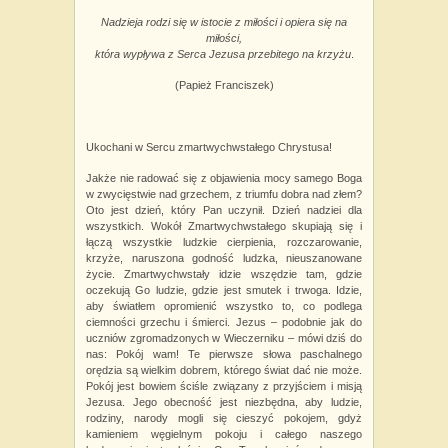
Nadzieja rodzi się w istocie z miłości i opiera się na
miłości,
która wypływa z Serca Jezusa przebitego na krzyżu
.
(Papież Franciszek)
Ukochani w Sercu zmartwychwstałego Chrystusa!
Jakże nie radować się z objawienia mocy samego Boga
w zwycięstwie nad grzechem, z triumfu dobra nad złem?
Oto jest dzień, który Pan uczynił. Dzień nadziei dla
wszystkich. Wokół Zmartwychwstałego skupiają się i
łączą wszystkie ludzkie cierpienia, rozczarowanie,
krzyże, naruszona godność ludzka, nieuszanowane
życie. Zmartwychwstały idzie wszędzie tam, gdzie
oczekują Go ludzie, gdzie jest smutek i trwoga. Idzie,
aby światłem opromienić wszystko to, co podlega
ciemności grzechu i śmierci. Jezus – podobnie jak do
uczniów zgromadzonych w Wieczerniku – mówi dziś do
nas: Pokój wam! Te pierwsze słowa paschalnego
orędzia są wielkim dobrem, którego świat dać nie może.
Pokój jest bowiem ściśle związany z przyjściem i misją
Jezusa. Jego obecność jest niezbędna, aby ludzie,
rodziny, narody mogli się cieszyć pokojem, gdyż
kamieniem węgielnym pokoju i całego naszego