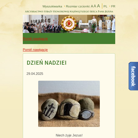
A
A
A
Wyszukiwarka
Rozmiar czcionki:
PL
FR
Pomiń nawigacje
Pomiń nawigacje
DZIEŃ NADZIEI
29.04.2025
Niech żyje Jezus!