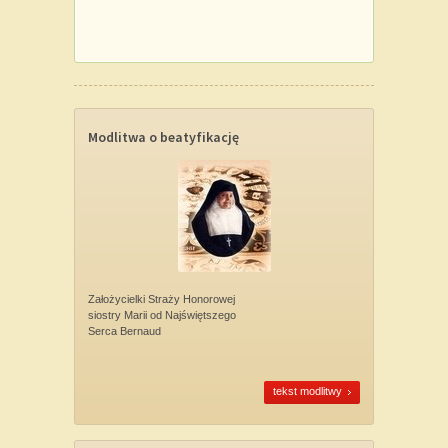
Modlitwa o beatyfikację
Założycielki Straży Honorowej
siostry Marii od Najświętszego
Serca Bernaud
tekst modlitwy