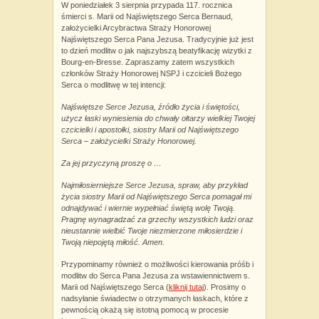
W poniedziałek 3 sierpnia przypada 117. rocznica
śmierci s. Marii od Najświętszego Serca Bernaud,
założycielki Arcybractwa Straży Honorowej
Najświętszego Serca Pana Jezusa. Tradycyjnie już jest
to dzień modlitw o jak najszybszą beatyfikację wizytki z
Bourg-en-Bresse. Zapraszamy zatem wszystkich
członków Straży Honorowej NSPJ i czcicieli Bożego
Serca o modlitwę w tej intencji:
Najświętsze Serce Jezusa, źródło życia i świętości,
użycz łaski wyniesienia do chwały ołtarzy wielkiej Twojej
czcicielki i apostołki, siostry Marii od Najświętszego
Serca – założycielki Straży Honorowej.
Za jej przyczyną proszę o …
Najmiłosierniejsze Serce Jezusa, spraw, aby przykład
życia siostry Marii od Najświętszego Serca pomagał mi
odnajdywać i wiernie wypełniać świętą wolę Twoją.
Pragnę wynagradzać za grzechy wszystkich ludzi oraz
nieustannie wielbić Twoje niezmierzone miłosierdzie i
Twoją niepojętą miłość. Amen.
Przypominamy również o możliwości kierowania próśb i
modlitw do Serca Pana Jezusa za wstawiennictwem s.
Marii od Najświętszego Serca (
kliknij tutaj
). Prosimy o
nadsyłanie świadectw o otrzymanych łaskach, które z
pewnością okażą się istotną pomocą w procesie