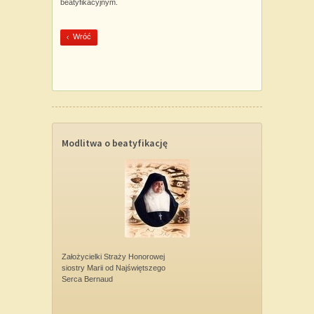
beatyfikacyjnym.
Wróć
Modlitwa o beatyfikację
Założycielki Straży Honorowej
siostry Marii od Najświętszego
Serca Bernaud