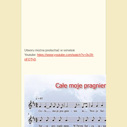
Utworu można posłuchać w serwisie
Youtube:
https://www.youtube.com/watch?v=3v29-
nFQTy0
.