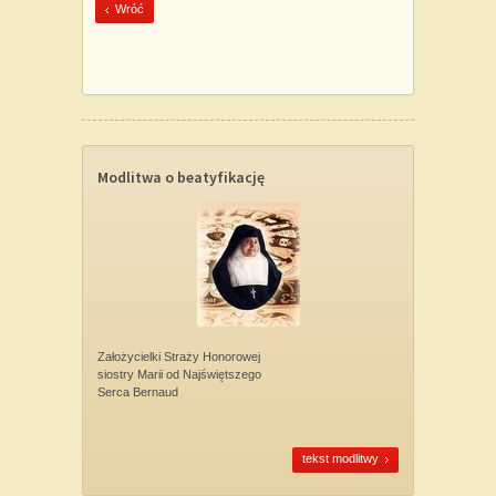
Wróć
Modlitwa o beatyfikację
Założycielki Straży Honorowej
siostry Marii od Najświętszego
Serca Bernaud
tekst modlitwy