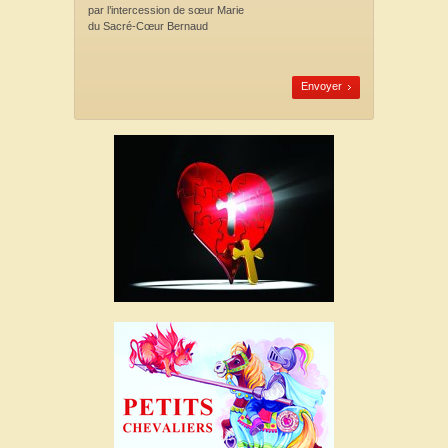
par l’intercession
de sœur Marie
du Sacré-Cœur Bernaud
Envoyer