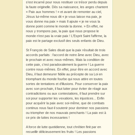
s'est incarné pour nous restituer ce trésor perdu depuis
la faute originelle. Dès sa naissance, les anges chantent
« Paix aux hommes ! » et avant de remonter au ciel,
Jésus lui-même nous dit « je vous laisse ma paix, je
vous donne ma paix » mais Il ajoute « je ne vous la
donne point comme le monde la donne. » En effet, ne
nous y trompons pas, la paix que nous propose le
monde n'est pas la vraie paix ! L'Esprit Saint l'affirme, la
paix est le partage exclusif des seuls enfants de Dieu.
St François de Sales disait que la paix résultait de trois
accords parfaits : l'accord de notre âme avec Dieu, avec
le prochain et avec nous-mêmes. Mais la condition de
cette paix, c'est paradoxalement la guerre ! La guerre
contre nous-mêmes. En effet, pour être en accord avec
Dieu, il faut demeurer fidèle au précepte de sa Loi en
triomphant du monde fourbe qui nous attire en toutes
sortes de tentations et d'illusions. Pour conserver la paix
avec son prochain, il faut lutter pour éviter de réagir aux
contradictions ou aux contestations, il faut prendre sur
soi pour supporter les vexations, les injustices... Enfin
pour acquérir la paix avec soi-même, que de combats
continus nous faut-il soutenir pour dominer nos passions
ou triompher de nos mauvais penchants ! La paix est à
ce prix de luttes incessantes !
A force de lutte quotidienne, tout chrétien finit par en
recueillir délicieusement les fruits ! Les passions