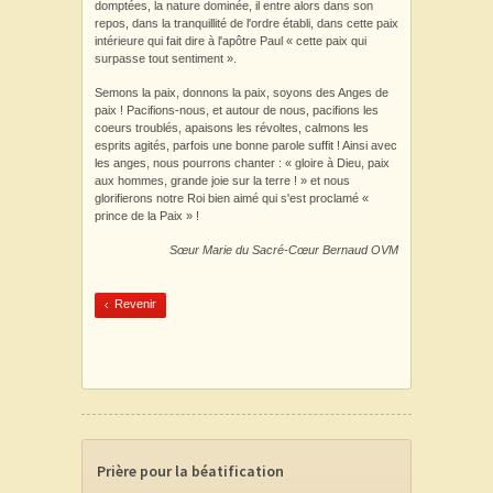
domptées, la nature dominée, il entre alors dans son
repos, dans la tranquillité de l'ordre établi, dans cette paix
intérieure qui fait dire à l'apôtre Paul « cette paix qui
surpasse tout sentiment ».
Semons la paix, donnons la paix, soyons des Anges de
paix ! Pacifions-nous, et autour de nous, pacifions les
coeurs troublés, apaisons les révoltes, calmons les
esprits agités, parfois une bonne parole suffit ! Ainsi avec
les anges, nous pourrons chanter : « gloire à Dieu, paix
aux hommes, grande joie sur la terre ! » et nous
glorifierons notre Roi bien aimé qui s'est proclamé «
prince de la Paix » !
Sœur Marie du Sacré-Cœur Bernaud OVM
Revenir
Prière pour la béatification