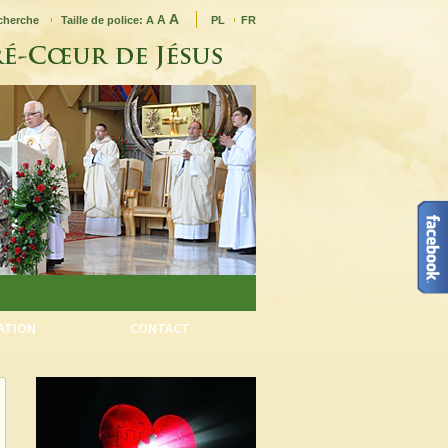
A
A
cherche
Taille de police:
A
PL
FR
IATION
CONTACT