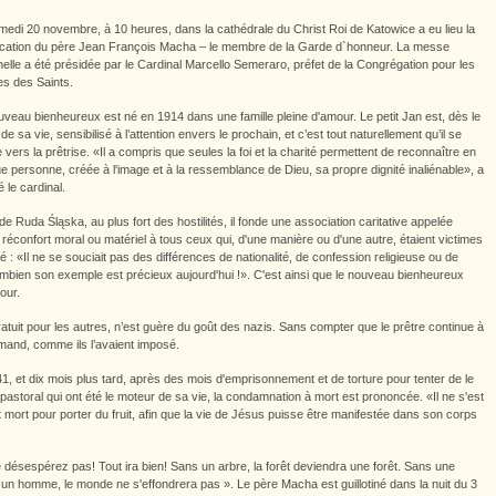
medi 20 novembre, à 10 heures, dans la cathédrale du Christ Roi de Katowice a eu lieu la
fication du père Jean François Macha – le membre de la Garde d`honneur. La messe
elle a été présidée par le Cardinal Marcello Semeraro, préfet de la Congrégation pour les
s des Saints.
uveau bienheureux est né en 1914 dans une famille pleine d'amour. Le petit Jan est, dès le
de sa vie, sensibilisé à l’attention envers le prochain, et c’est tout naturellement qu’il se
 vers la prêtrise. «Il a compris que seules la foi et la charité permettent de reconnaître en
e personne, créée à l'image et à la ressemblance de Dieu, sa propre dignité inaliénable», a
é le cardinal.
 Ruda Śląska, au plus fort des hostilités, il fonde une association caritative appelée
 réconfort moral ou matériel à tous ceux qui, d'une manière ou d'une autre, étaient victimes
té : «Il ne se souciait pas des différences de nationalité, de confession religieuse ou de
ombien son exemple est précieux aujourd'hui !». C'est ainsi que le nouveau bienheureux
our.
ratuit pour les autres, n’est guère du goût des nazis. Sans compter que le prêtre continue à
emand, comme ils l’avaient imposé.
, et dix mois plus tard, après des mois d'emprisonnement et de torture pour tenter de le
ix pastoral qui ont été le moteur de sa vie, la condamnation à mort est prononcée. «Il ne s'est
st mort pour porter du fruit, afin que la vie de Jésus puisse être manifestée dans son corps
 Ne désespérez pas! Tout ira bien! Sans un arbre, la forêt deviendra une forêt. Sans une
 un homme, le monde ne s'effondrera pas ». Le père Macha est guillotiné dans la nuit du 3