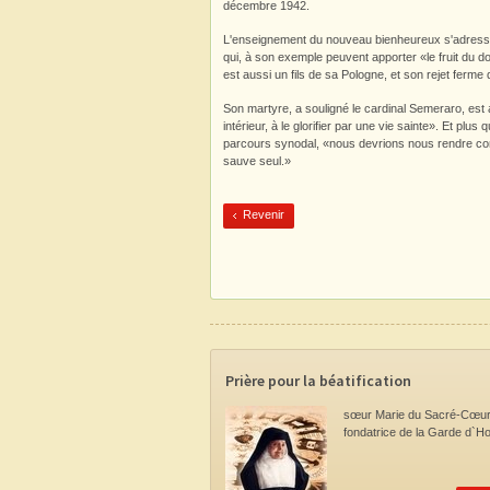
décembre 1942.
L'enseignement du nouveau bienheureux s'adresse é
qui, à son exemple peuvent apporter «le fruit du 
est aussi un fils de sa Pologne, et son rejet ferme
Son martyre, a souligné le cardinal Semeraro, est a
intérieur, à le glorifier par une vie sainte». Et p
parcours synodal, «nous devrions nous rendre co
sauve seul.»
Revenir
Prière pour la béatification
sœur Marie du Sacré-Cœur
fondatrice de la Garde d`H