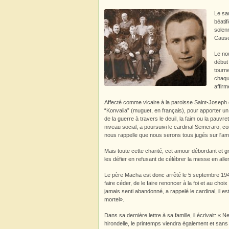
Le sa
béati
solenn
Cause
Le no
début 
tourne
chaqu
affirm
Affecté comme vicaire à la paroisse Saint-Joseph de
“Konvalia” (muguet, en français), pour apporter un
de la guerre à travers le deuil, la faim ou la pauvre
niveau social, a poursuivi le cardinal Semeraro, c
nous rappelle que nous serons tous jugés sur l'am
Mais toute cette charité, cet amour débordant et g
les défier en refusant de célébrer la messe en all
Le père Macha est donc arrêté le 5 septembre 1941
faire céder, de le faire renoncer à la foi et au cho
jamais senti abandonné, a rappelé le cardinal, il e
mortel».
Dans sa dernière lettre à sa famille, il écrivait: «
hirondelle, le printemps viendra également et sans